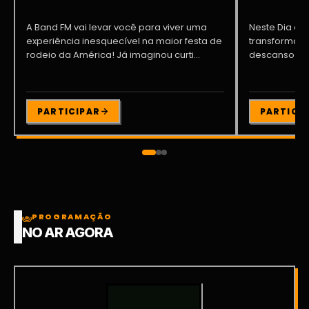
A Band FM vai levar você para viver uma
Neste Dia dos
experiência inesquecível na maior festa de
transformar o
rodeio da América! Já imaginou curti...
descanso me
Participe da ..
PARTICIPAR
PARTICI
PROGRAMAÇÃO
NO AR AGORA