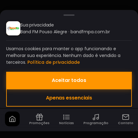
Sua privacidade
Band FM Pouso Alegre · bandfmpa.com.br
Usamos cookies para manter o app funcionando e
melhorar sua experiência. Nenhum dado é vendido a
terceiros.
Política de privacidade
Aceitar todos
BAND FM POUSO ALEGRE
Apenas essenciais
A SUA RÁDIO DO SEU JEITO!
Promoções
Notícias
Programação
Contato