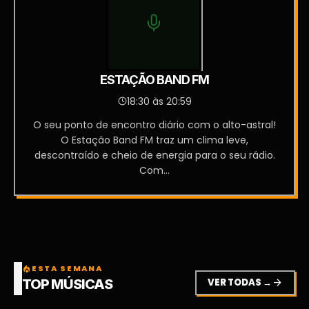
ESTAÇÃO BAND FM
18:30 às 20:59
O seu ponto de encontro diário com o alto-astral!
O Estação Band FM traz um clima leve,
descontraído e cheio de energia para o seu rádio.
Com...
ESTA SEMANA
local_fire_department
VER TODAS →
arrow_forward
TOP MÚSICAS