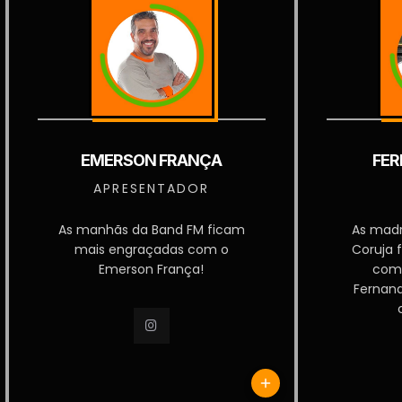
EMERSON FRANÇA
FER
APRESENTADOR
As manhãs da Band FM ficam
As mad
mais engraçadas com o
Coruja 
Emerson França!
com
Fernan