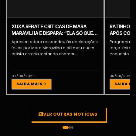
XUXA REBATE CRÍTICAS DE MARA
RATINHO É 
MARAVILHA E DISPARA: “ELA SÓ QUER
APÓS COME
APARECER”
PIQUILO D
Apresentadora respondeu às declarações
Programa do 
feitas por Mara Maravilha e afirmou que a
terça-feira (
artista estaria tentando chamar...
enquanto a d
participava...
07/08/2026
06/08/2026
SAIBA MAIS
SAIBA MA
VER OUTRAS NOTÍCIAS