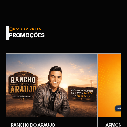
DO SEU JEITO!
PROMOÇÕES
RANCHO DO ARAÚJO
HARMONIZ