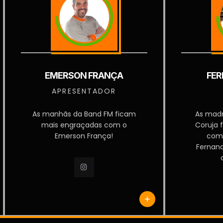
EMERSON FRANÇA
FER
APRESENTADOR
As manhãs da Band FM ficam
As mad
mais engraçadas com o
Coruja 
Emerson França!
com
Fernan