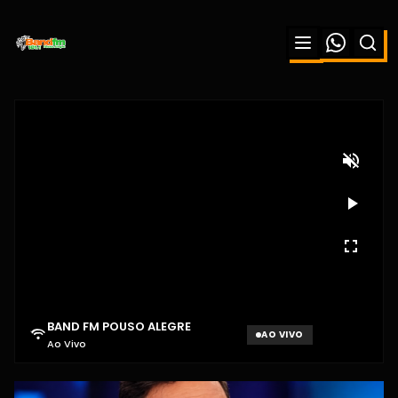
RATINHO É CRITICADO NAS REDES
BAND FM POUSO ALEGRE
APÓS COMENTÁRIO SOBRE TIAGO
AO VIVO
Ao Vivo
PIQUILO DURANTE PROGRAMA
Aguardando sinal...