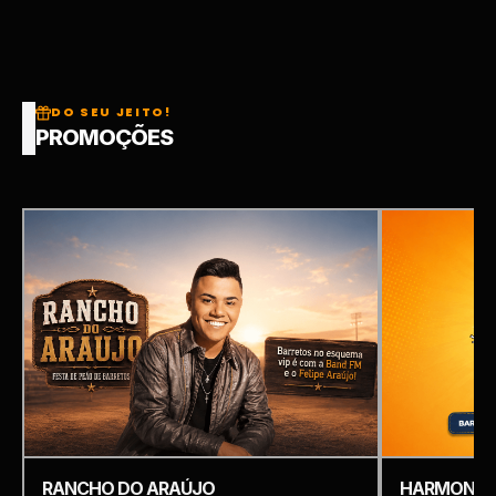
DO SEU JEITO!
PROMOÇÕES
RANCHO DO ARAÚJO
HARMONIZ