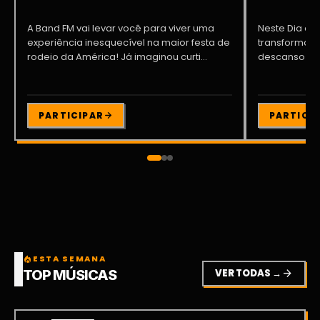
A Band FM vai levar você para viver uma
Neste Dia dos
experiência inesquecível na maior festa de
transformar o
rodeio da América! Já imaginou curti...
descanso me
Participe da ..
PARTICIPAR
PARTICI
ESTA SEMANA
local_fire_department
VER TODAS →
arrow_forward
TOP MÚSICAS