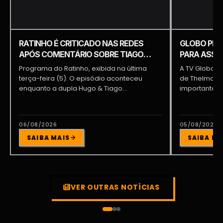
RATINHO É CRITICADO NAS REDES
GLOBO PRE
APÓS COMENTÁRIO SOBRE TIAGO
PARA ASSUM
PIQUILO DURANTE PROGRAMA
BRAGA E PA
Programa do Ratinho, exibida na última
A TV Globo e
terça-feira (5). O episódio aconteceu
de Thelma As
enquanto a dupla Hugo & Tiago
importante pa
participava...
06/08/2026
05/08/2026
SAIBA MAIS
SAIBA MA
VER OUTRAS NOTÍCIAS