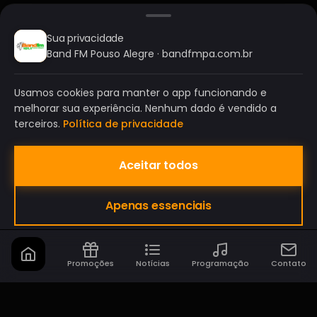
Sua privacidade
Band FM Pouso Alegre · bandfmpa.com.br
Usamos cookies para manter o app funcionando e
melhorar sua experiência. Nenhum dado é vendido a
terceiros.
Política de privacidade
Aceitar todos
BAND FM POUSO ALEGRE
Apenas essenciais
A SUA RÁDIO DO SEU JEITO!
Promoções
Notícias
Programação
Contato