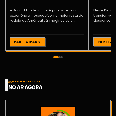
A Band FM vai levar você para viver uma
Neste Dia dos
experiência inesquecível na maior festa de
transformar o
rodeio da América! Já imaginou curti...
descanso me
Participe da ..
PARTICIPAR
PARTICI
PROGRAMAÇÃO
NO AR AGORA