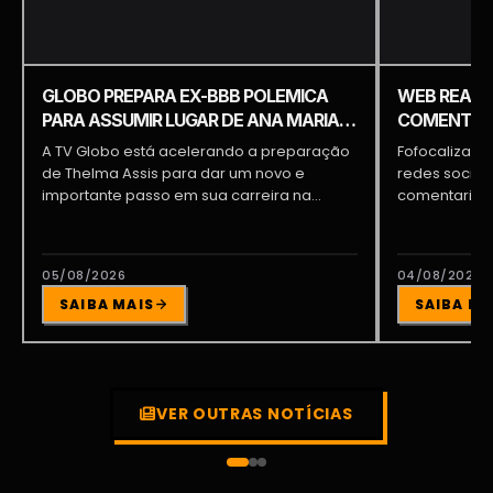
GLOBO PREPARA EX-BBB POLEMICA
WEB REAGE
PARA ASSUMIR LUGAR DE ANA MARIA
COMENTARI
BRAGA E PATRÍCIA POETA
COMENTÁRI
A TV Globo está acelerando a preparação
Fofocalizand
de Thelma Assis para dar um novo e
redes sociai
importante passo em sua carreira na...
comentarista
tornando um 
05/08/2026
04/08/2026
SAIBA MAIS
SAIBA MA
VER OUTRAS NOTÍCIAS