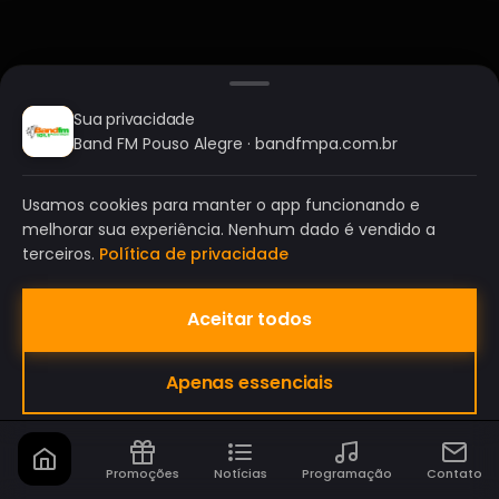
Sua privacidade
Band FM Pouso Alegre · bandfmpa.com.br
Usamos cookies para manter o app funcionando e
melhorar sua experiência. Nenhum dado é vendido a
terceiros.
Política de privacidade
Aceitar todos
BAND FM POUSO ALEGRE
Apenas essenciais
A SUA RÁDIO DO SEU JEITO!
Promoções
Notícias
Programação
Contato