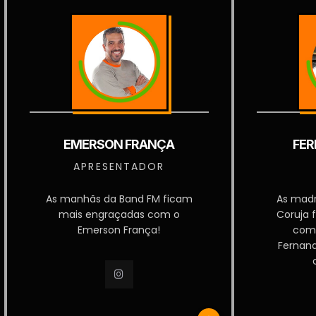
EMERSON FRANÇA
FER
APRESENTADOR
As manhãs da Band FM ficam
As mad
mais engraçadas com o
Coruja 
Emerson França!
com
Fernan