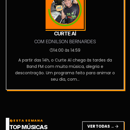
CURTE AÍ
COM EDNILSON BERNARDES
14:00 às 14:59
A partir das 14h, o Curte Aí chega às tardes da
Band FM com muita música, alegria e
descontração. Um programa feito para animar o
seu dia, com...
ESTA SEMANA
local_fire_department
VER TODAS →
arrow_forward
TOP MÚSICAS