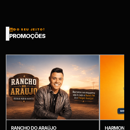
DO SEU JEITO!
PROMOÇÕES
RANCHO DO ARAÚJO
HARMONIZ