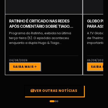
RATINHO É CRITICADO NAS REDES
GLOBO PRE
APÓS COMENTÁRIO SOBRE TIAGO
PARA ASSUM
PIQUILO DURANTE PROGRAMA
BRAGA E PA
Programa do Ratinho, exibida na última
A TV Globo e
terça-feira (5). O episódio aconteceu
de Thelma As
enquanto a dupla Hugo & Tiago
importante pa
participava...
06/08/2026
05/08/2026
SAIBA MAIS
SAIBA MA
VER OUTRAS NOTÍCIAS