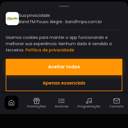
Sua privacidade
Band FM Pouso Alegre · bandfmpa.com.br
Usamos cookies para manter o app funcionando e
melhorar sua experiência. Nenhum dado é vendido a
terceiros.
Política de privacidade
Aceitar todos
BAND FM POUSO ALEGRE
Apenas essenciais
A SUA RÁDIO DO SEU JEITO!
Promoções
Notícias
Programação
Contato