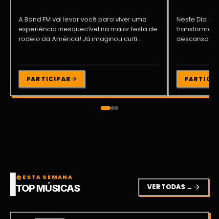
A Band FM vai levar você para viver uma
Neste Dia dos
experiência inesquecível na maior festa de
transformar o
rodeio da América! Já imaginou curti...
descanso me
Participe da ..
PARTICIPAR
PARTICI
ESTA SEMANA
local_fire_department
VER TODAS →
arrow_forward
TOP MÚSICAS