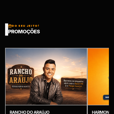
DO SEU JEITO!
PROMOÇÕES
RANCHO DO ARAÚJO
HARMONIZ