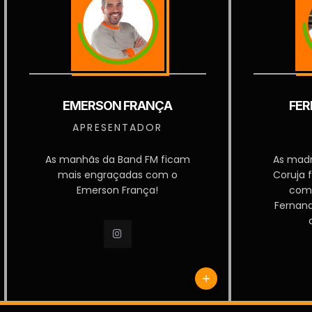
EMERSON FRANÇA
FER
APRESENTADOR
As manhãs da Band FM ficam
As mad
mais engraçadas com o
Coruja 
Emerson França!
com
Fernan