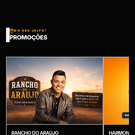
DO SEU JEITO!
PROMOÇÕES
RANCHO DO ARAÚJO
HARMONIZ