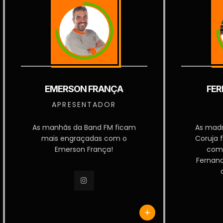
EMERSON FRANÇA
FER
APRESENTADOR
As manhãs da Band FM ficam
As mad
mais engraçadas com o
Coruja 
Emerson França!
com
Fernan