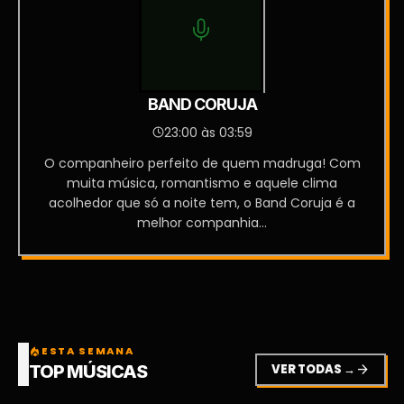
BAND CORUJA
23:00 às 03:59
O companheiro perfeito de quem madruga! Com
muita música, romantismo e aquele clima
acolhedor que só a noite tem, o Band Coruja é a
melhor companhia...
ESTA SEMANA
local_fire_department
VER TODAS →
arrow_forward
TOP MÚSICAS