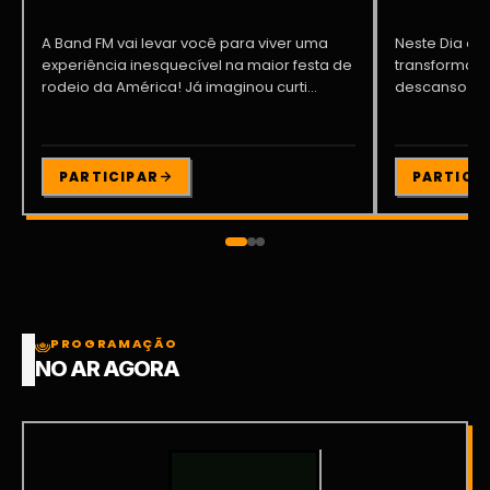
A Band FM vai levar você para viver uma
Neste Dia dos
experiência inesquecível na maior festa de
transformar o
rodeio da América! Já imaginou curti...
descanso me
Participe da ..
PARTICIPAR
PARTICI
PROGRAMAÇÃO
NO AR AGORA