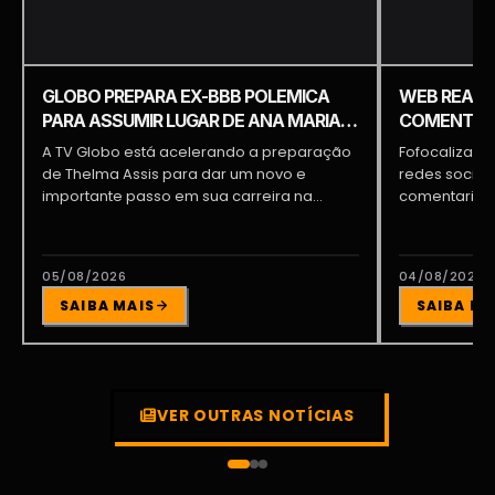
GLOBO PREPARA EX-BBB POLEMICA
WEB REAGE
PARA ASSUMIR LUGAR DE ANA MARIA
COMENTARI
BRAGA E PATRÍCIA POETA
COMENTÁRI
A TV Globo está acelerando a preparação
Fofocalizand
de Thelma Assis para dar um novo e
redes sociai
importante passo em sua carreira na...
comentarista
tornando um 
05/08/2026
04/08/2026
SAIBA MAIS
SAIBA MA
VER OUTRAS NOTÍCIAS