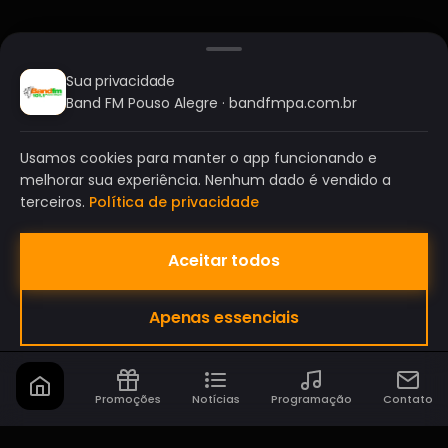
Sua privacidade
Band FM Pouso Alegre · bandfmpa.com.br
Usamos cookies para manter o app funcionando e
melhorar sua experiência. Nenhum dado é vendido a
terceiros.
Política de privacidade
Aceitar todos
BAND FM POUSO ALEGRE
Apenas essenciais
A SUA RÁDIO DO SEU JEITO!
Promoções
Notícias
Programação
Contato