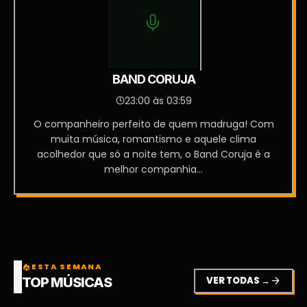
BAND CORUJA
23:00 às 03:59
O companheiro perfeito de quem madruga! Com
muita música, romantismo e aquele clima
acolhedor que só a noite tem, o Band Coruja é a
melhor companhia...
ESTA SEMANA
local_fire_department
VER TODAS →
arrow_forward
TOP MÚSICAS