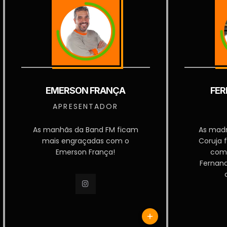
EMERSON FRANÇA
FER
APRESENTADOR
As manhãs da Band FM ficam
As mad
mais engraçadas com o
Coruja 
Emerson França!
com
Fernan