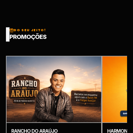
DO SEU JEITO!
PROMOÇÕES
RANCHO DO ARAÚJO
HARMONIZ