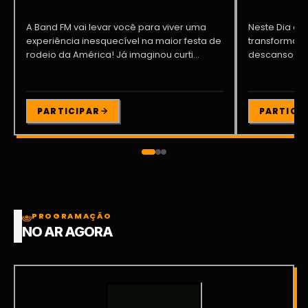
A Band FM vai levar você para viver uma
Neste Dia dos
experiência inesquecível na maior festa de
transformar o
rodeio da América! Já imaginou curti...
descanso me
Participe da ..
PARTICIPAR
PARTICI
PROGRAMAÇÃO
NO AR AGORA