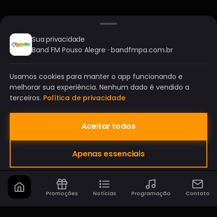
Sua privacidade
Band FM Pouso Alegre · bandfmpa.com.br
Usamos cookies para manter o app funcionando e
melhorar sua experiência. Nenhum dado é vendido a
terceiros.
Política de privacidade
Aceitar todos
BAND FM POUSO ALEGRE
Apenas essenciais
A SUA RÁDIO DO SEU JEITO!
Promoções
Notícias
Programação
Contato