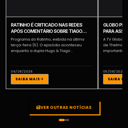
RATINHO É CRITICADO NAS REDES
GLOBO PRE
APÓS COMENTÁRIO SOBRE TIAGO
PARA ASSUM
PIQUILO DURANTE PROGRAMA
BRAGA E PA
Programa do Ratinho, exibida na última
A TV Globo e
terça-feira (5). O episódio aconteceu
de Thelma As
enquanto a dupla Hugo & Tiago
importante pa
participava...
06/08/2026
05/08/2026
SAIBA MAIS
SAIBA MA
VER OUTRAS NOTÍCIAS