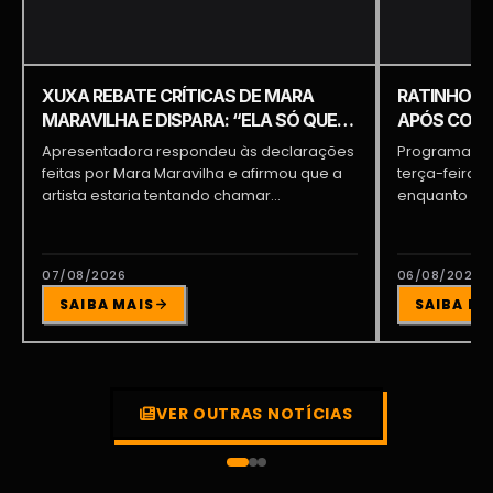
XUXA REBATE CRÍTICAS DE MARA
RATINHO É 
MARAVILHA E DISPARA: “ELA SÓ QUER
APÓS COME
APARECER”
PIQUILO D
Apresentadora respondeu às declarações
Programa do 
feitas por Mara Maravilha e afirmou que a
terça-feira (
artista estaria tentando chamar...
enquanto a d
participava...
07/08/2026
06/08/2026
SAIBA MAIS
SAIBA MA
VER OUTRAS NOTÍCIAS