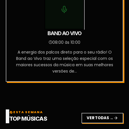
BAND AO VIVO
08:00 às 10:00
A energia dos palcos direto para o seu rádio! O
Band ao Vivo traz uma seleção especial com os
maiores sucessos da música em suas melhores
versões de...
ESTA SEMANA
local_fire_department
VER TODAS →
arrow_forward
TOP MÚSICAS