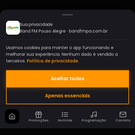
Sua privacidade
Band FM Pouso Alegre · bandfmpa.com.br
Usamos cookies para manter o app funcionando e
melhorar sua experiência. Nenhum dado é vendido a
terceiros.
Política de privacidade
Aceitar todos
BAND FM POUSO ALEGRE
Apenas essenciais
A SUA RÁDIO DO SEU JEITO!
Promoções
Notícias
Programação
Contato