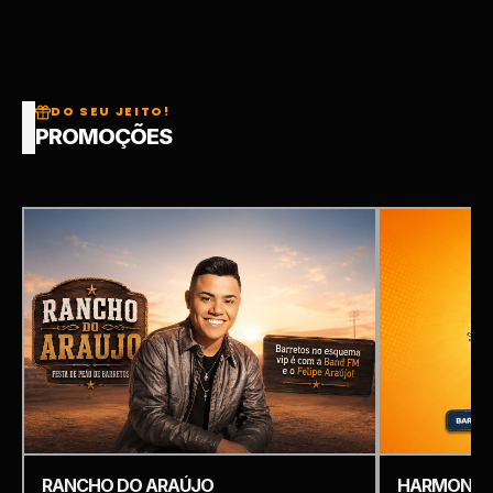
DO SEU JEITO!
PROMOÇÕES
RANCHO DO ARAÚJO
HARMONIZ