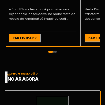
A Band FM vai levar você para viver uma
Neste Dia dos
experiência inesquecível na maior festa de
transformar o
rodeio da América! Já imaginou curti...
descanso me
Participe da ..
PARTICIPAR
PARTICI
PROGRAMAÇÃO
NO AR AGORA