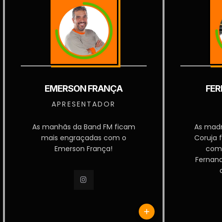
EMERSON FRANÇA
FER
APRESENTADOR
As manhãs da Band FM ficam
As mad
mais engraçadas com o
Coruja 
Emerson França!
com
Fernan