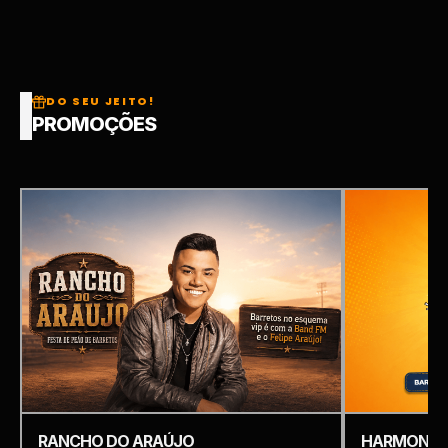
DO SEU JEITO!
PROMOÇÕES
RANCHO DO ARAÚJO
HARMONIZ