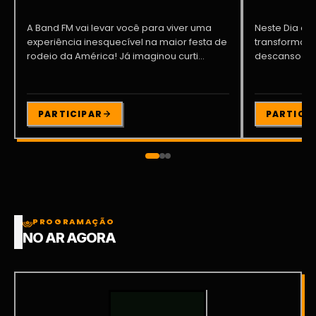
A Band FM vai levar você para viver uma
Neste Dia dos
experiência inesquecível na maior festa de
transformar o
rodeio da América! Já imaginou curti...
descanso me
Participe da ..
PARTICIPAR
PARTICI
PROGRAMAÇÃO
NO AR AGORA