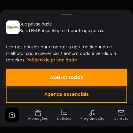
Sua privacidade
Band FM Pouso Alegre · bandfmpa.com.br
Usamos cookies para manter o app funcionando e
melhorar sua experiência. Nenhum dado é vendido a
terceiros.
Política de privacidade
Aceitar todos
BAND FM POUSO ALEGRE
Apenas essenciais
A SUA RÁDIO DO SEU JEITO!
Promoções
Notícias
Programação
Contato