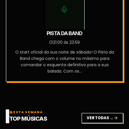
PISTA DA BAND
21:00 às 23:59
O start oficial da sua noite de sábado! O Pista da
Band chega com o volume no máximo para
comandar o esquenta definitivo para a sua
balada. Com os...
ESTA SEMANA
local_fire_department
VER TODAS →
arrow_forward
TOP MÚSICAS