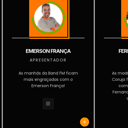
EMERSON FRANÇA
FER
APRESENTADOR
As manhãs da Band FM ficam
As mad
mais engraçadas com o
Coruja 
Emerson França!
com
Fernan