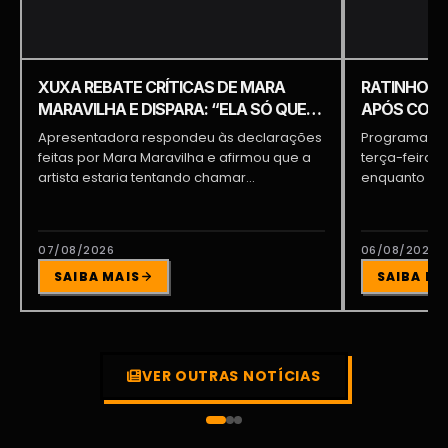
XUXA REBATE CRÍTICAS DE MARA
RATINHO É 
MARAVILHA E DISPARA: “ELA SÓ QUER
APÓS COME
APARECER”
PIQUILO D
Apresentadora respondeu às declarações
Programa do 
feitas por Mara Maravilha e afirmou que a
terça-feira (
artista estaria tentando chamar...
enquanto a d
participava...
07/08/2026
06/08/2026
SAIBA MAIS
SAIBA MA
VER OUTRAS NOTÍCIAS