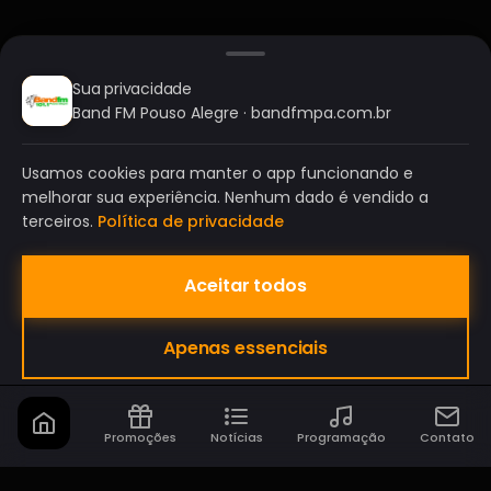
Sua privacidade
Band FM Pouso Alegre · bandfmpa.com.br
Usamos cookies para manter o app funcionando e
melhorar sua experiência. Nenhum dado é vendido a
terceiros.
Política de privacidade
Aceitar todos
BAND FM POUSO ALEGRE
Apenas essenciais
A SUA RÁDIO DO SEU JEITO!
Promoções
Notícias
Programação
Contato