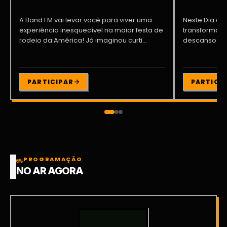
A Band FM vai levar você para viver uma
Neste Dia dos
experiência inesquecível na maior festa de
transformar o
rodeio da América! Já imaginou curti...
descanso me
Participe da ..
PARTICIPAR
PARTICI
PROGRAMAÇÃO
NO AR AGORA