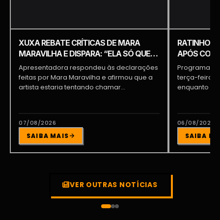
XUXA REBATE CRÍTICAS DE MARA
RATINHO É 
MARAVILHA E DISPARA: “ELA SÓ QUER
APÓS COME
APARECER”
PIQUILO D
Apresentadora respondeu às declarações
Programa do 
feitas por Mara Maravilha e afirmou que a
terça-feira (
artista estaria tentando chamar...
enquanto a d
participava...
07/08/2026
06/08/2026
SAIBA MAIS
SAIBA MA
VER OUTRAS NOTÍCIAS