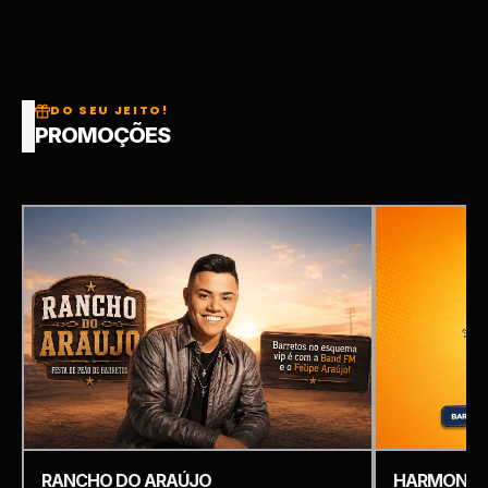
DO SEU JEITO!
PROMOÇÕES
RANCHO DO ARAÚJO
HARMONIZ