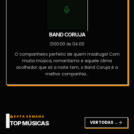
BAND CORUJA
00:00 às 04:00
O companheiro perfeito de quem madruga! Com
muita música, romantismo e aquele clima
acolhedor que só a noite tem, o Band Coruja é a
melhor companhia...
ESTA SEMANA
local_fire_department
VER TODAS →
arrow_forward
TOP MÚSICAS