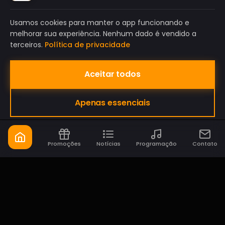
Usamos cookies para manter o app funcionando e
melhorar sua experiência. Nenhum dado é vendido a
terceiros.
Política de privacidade
Aceitar todos
BAND FM POUSO ALEGRE
Apenas essenciais
A SUA RÁDIO DO SEU JEITO!
Promoções
Notícias
Programação
Contato
Band FM Pouso Alegre
A sua rádio do seu jeito!