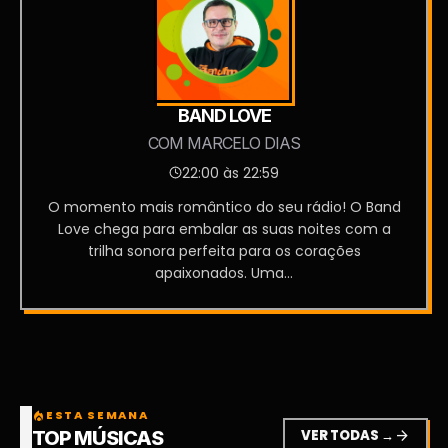
BAND LOVE
COM MARCELO DIAS
22:00 às 22:59
O momento mais romântico do seu rádio! O Band
Love chega para embalar as suas noites com a
trilha sonora perfeita para os corações
apaixonados. Uma...
ESTA SEMANA
local_fire_department
VER TODAS →
arrow_forward
TOP MÚSICAS