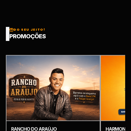
DO SEU JEITO!
PROMOÇÕES
RANCHO DO ARAÚJO
HARMONIZ