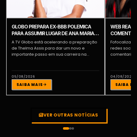
GLOBO PREPARA EX-BBB POLEMICA
WEB REAGE
PARA ASSUMIR LUGAR DE ANA MARIA
COMENTARI
BRAGA E PATRÍCIA POETA
COMENTÁRI
A TV Globo está acelerando a preparação
Fofocalizand
de Thelma Assis para dar um novo e
redes sociai
importante passo em sua carreira na...
comentarista
tornando um 
05/08/2026
04/08/2026
SAIBA MAIS
SAIBA MA
VER OUTRAS NOTÍCIAS