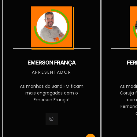
EMERSON FRANÇA
FER
APRESENTADOR
As manhãs da Band FM ficam
As mad
mais engraçadas com o
Coruja 
Emerson França!
com
Fernan