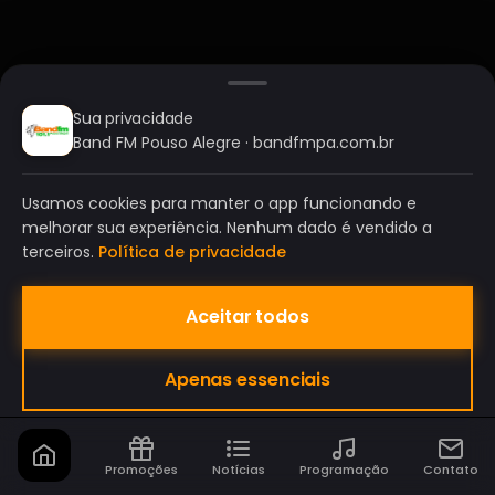
Sua privacidade
Band FM Pouso Alegre · bandfmpa.com.br
Usamos cookies para manter o app funcionando e
melhorar sua experiência. Nenhum dado é vendido a
terceiros.
Política de privacidade
Aceitar todos
BAND FM POUSO ALEGRE
Apenas essenciais
A SUA RÁDIO DO SEU JEITO!
Promoções
Notícias
Programação
Contato