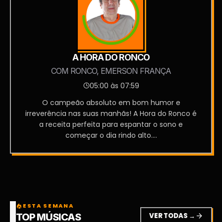
A HORA DO RONCO
COM RONCO, EMERSON FRANÇA
05:00 às 07:59
O campeão absoluto em bom humor e
irreverência nas suas manhãs! A Hora do Ronco é
a receita perfeita para espantar o sono e
começar o dia rindo alto....
ESTA SEMANA
local_fire_department
VER TODAS →
arrow_forward
TOP MÚSICAS