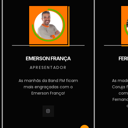
EMERSON FRANÇA
FER
APRESENTADOR
As manhãs da Band FM ficam
As mad
mais engraçadas com o
Coruja 
Emerson França!
com
Fernan