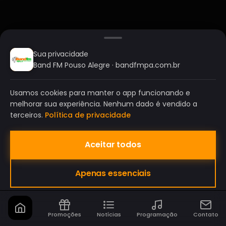
Sua privacidade
Band FM Pouso Alegre · bandfmpa.com.br
Usamos cookies para manter o app funcionando e
melhorar sua experiência. Nenhum dado é vendido a
terceiros.
Política de privacidade
Aceitar todos
BAND FM POUSO ALEGRE
Apenas essenciais
A SUA RÁDIO DO SEU JEITO!
Promoções
Notícias
Programação
Contato