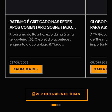
RATINHO É CRITICADO NAS REDES
GLOBO PRE
APÓS COMENTÁRIO SOBRE TIAGO
PARA ASSUM
PIQUILO DURANTE PROGRAMA
BRAGA E PA
Programa do Ratinho, exibida na última
A TV Globo e
terça-feira (5). O episódio aconteceu
de Thelma As
enquanto a dupla Hugo & Tiago
importante pa
participava...
06/08/2026
05/08/2026
SAIBA MAIS
SAIBA MA
VER OUTRAS NOTÍCIAS