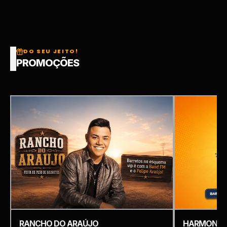
DO SEU JEITO!
PROMOÇÕES
RANCHO DO ARAÚJO
HARMONIZ