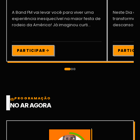
A Band FM vai levar você para viver uma
Neste Dia dos
experiência inesquecível na maior festa de
transformar o
rodeio da América! Já imaginou curti...
descanso me
Participe da ..
PARTICIPAR
PARTICI
PROGRAMAÇÃO
NO AR AGORA