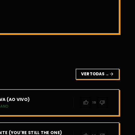
VER TODAS →
arrow_forward
VA (AO VIVO)
thumb_up
thumb_down
19
IANO
TE (YOU'RE STILL THE ONE)