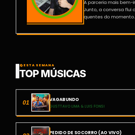
A parceria mais bem-i
Junto, a conversa flu
quentes do momento..
ESTA SEMANA
local_fire_department
TOP MÚSICAS
VAGABUNDO
01
GUSTTAVO LIMA & LUIS FONSI
PEDIDO DE SOCORRO (AO VIVO)