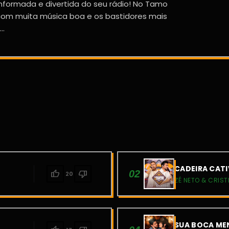
nformada e divertida do seu rádio! No Tamo
i com muita música boa e os bastidores mais
..
CADEIRA CATI
thumb_up
thumb_down
02
20
ZÉ NETO & CRIST
SUA BOCA MEN