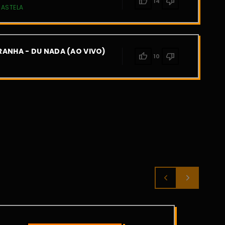
thumb_up
thumb_down
14
CASTELA
ANHA - DU NADA (AO VIVO)
thumb_up
thumb_down
10