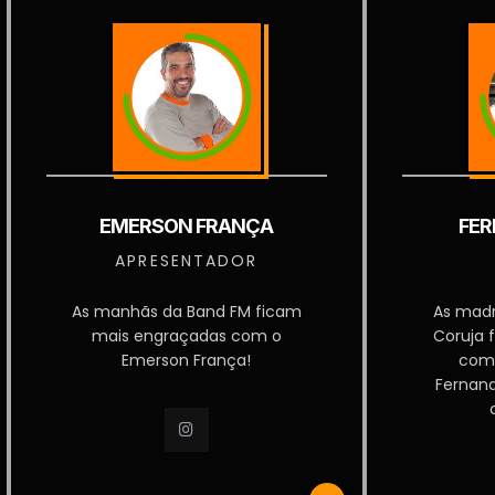
EMERSON FRANÇA
FER
APRESENTADOR
As manhãs da Band FM ficam
As mad
mais engraçadas com o
Coruja 
Emerson França!
com
Fernan