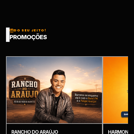
DO SEU JEITO!
PROMOÇÕES
RANCHO DO ARAÚJO
HARMONIZ