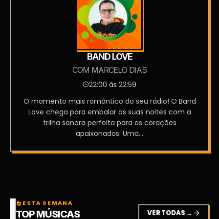
BAND LOVE
COM MARCELO DIAS
22:00 às 22:59
O momento mais romântico do seu rádio! O Band
Love chega para embalar as suas noites com a
trilha sonora perfeita para os corações
apaixonados. Uma...
ESTA SEMANA
local_fire_department
VER TODAS →
arrow_forward
TOP MÚSICAS