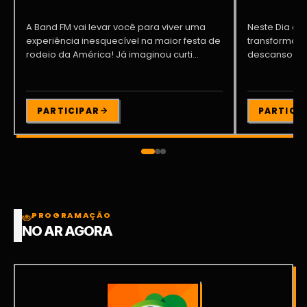
A Band FM vai levar você para viver uma
Neste Dia dos
experiência inesquecível na maior festa de
transformar o
rodeio da América! Já imaginou curti...
descanso me
Participe da ..
PARTICIPAR
PARTICI
PROGRAMAÇÃO
NO AR AGORA