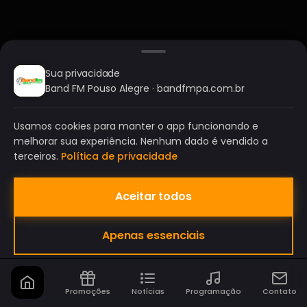
Sua privacidade
Band FM Pouso Alegre · bandfmpa.com.br
Usamos cookies para manter o app funcionando e
melhorar sua experiência. Nenhum dado é vendido a
terceiros.
Política de privacidade
Aceitar todos
BAND FM POUSO ALEGRE
Apenas essenciais
A SUA RÁDIO DO SEU JEITO!
Promoções
Notícias
Programação
Contato