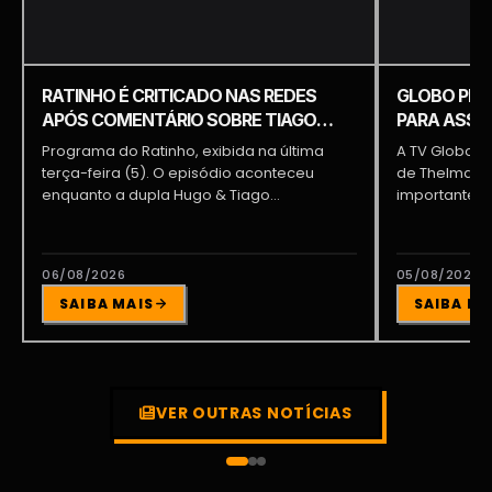
RATINHO É CRITICADO NAS REDES
GLOBO PRE
APÓS COMENTÁRIO SOBRE TIAGO
PARA ASSUM
PIQUILO DURANTE PROGRAMA
BRAGA E PA
Programa do Ratinho, exibida na última
A TV Globo e
terça-feira (5). O episódio aconteceu
de Thelma As
enquanto a dupla Hugo & Tiago
importante pa
participava...
06/08/2026
05/08/2026
SAIBA MAIS
SAIBA MA
VER OUTRAS NOTÍCIAS