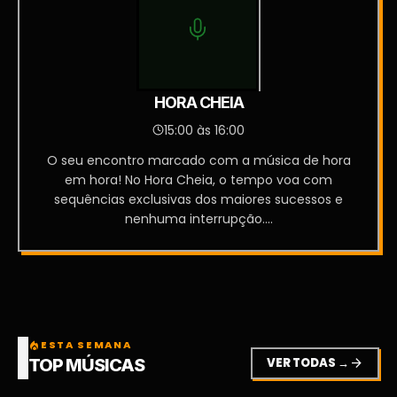
HORA CHEIA
15:00 às 16:00
O seu encontro marcado com a música de hora
em hora! No Hora Cheia, o tempo voa com
sequências exclusivas dos maiores sucessos e
nenhuma interrupção....
ESTA SEMANA
local_fire_department
VER TODAS →
arrow_forward
TOP MÚSICAS