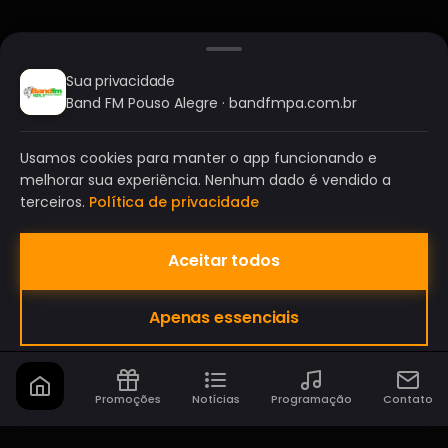
Sua privacidade
Band FM Pouso Alegre · bandfmpa.com.br
Usamos cookies para manter o app funcionando e
melhorar sua experiência. Nenhum dado é vendido a
terceiros.
Política de privacidade
Aceitar todos
BAND FM POUSO ALEGRE
Apenas essenciais
A SUA RÁDIO DO SEU JEITO!
Promoções
Notícias
Programação
Contato