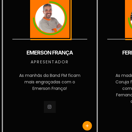
EMERSON FRANÇA
FER
APRESENTADOR
As manhãs da Band FM ficam
As mad
mais engraçadas com o
Coruja 
Emerson França!
com
Fernan