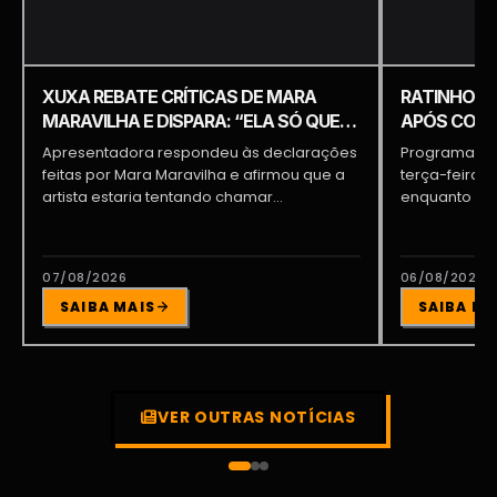
XUXA REBATE CRÍTICAS DE MARA
RATINHO É 
MARAVILHA E DISPARA: “ELA SÓ QUER
APÓS COME
APARECER”
PIQUILO D
Apresentadora respondeu às declarações
Programa do 
feitas por Mara Maravilha e afirmou que a
terça-feira (
artista estaria tentando chamar...
enquanto a d
participava...
07/08/2026
06/08/2026
SAIBA MAIS
SAIBA MA
VER OUTRAS NOTÍCIAS