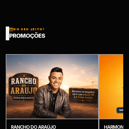
DO SEU JEITO!
PROMOÇÕES
RANCHO DO ARAÚJO
HARMONIZ