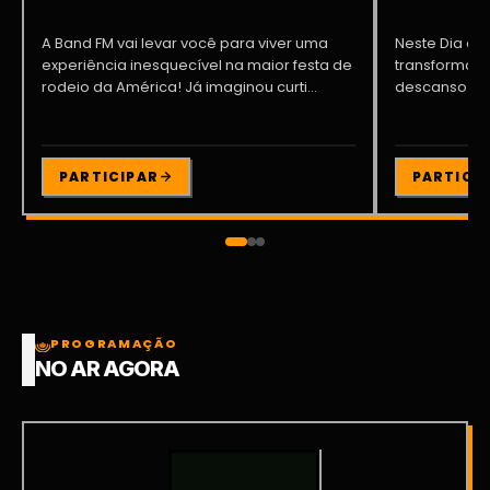
A Band FM vai levar você para viver uma
Neste Dia dos
experiência inesquecível na maior festa de
transformar o
rodeio da América! Já imaginou curti...
descanso me
Participe da ..
PARTICIPAR
PARTICI
PROGRAMAÇÃO
NO AR AGORA