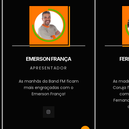
EMERSON FRANÇA
FER
APRESENTADOR
As manhãs da Band FM ficam
As mad
mais engraçadas com o
Coruja 
Emerson França!
com
Fernan