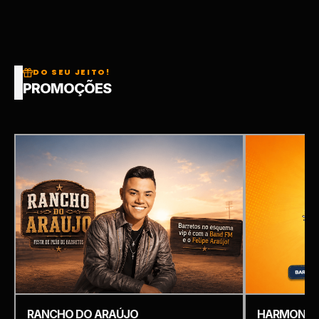
DO SEU JEITO!
PROMOÇÕES
RANCHO DO ARAÚJO
HARMONIZ