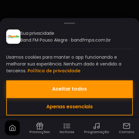
Sua privacidade
Band FM Pouso Alegre · bandfmpa.com.br
Usamos cookies para manter o app funcionando e
melhorar sua experiência. Nenhum dado é vendido a
terceiros.
Política de privacidade
Aceitar todos
BAND FM POUSO ALEGRE
Apenas essenciais
A SUA RÁDIO DO SEU JEITO!
Promoções
Notícias
Programação
Contato