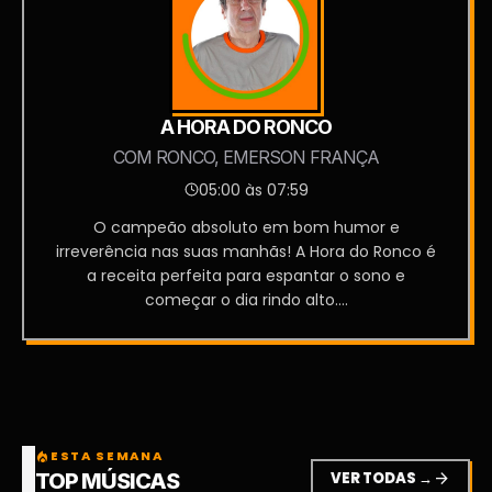
A HORA DO RONCO
COM RONCO, EMERSON FRANÇA
05:00 às 07:59
O campeão absoluto em bom humor e
irreverência nas suas manhãs! A Hora do Ronco é
a receita perfeita para espantar o sono e
começar o dia rindo alto....
ESTA SEMANA
local_fire_department
VER TODAS →
arrow_forward
TOP MÚSICAS