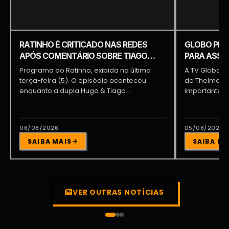
RATINHO É CRITICADO NAS REDES
GLOBO PRE
APÓS COMENTÁRIO SOBRE TIAGO
PARA ASSUM
PIQUILO DURANTE PROGRAMA
BRAGA E PA
Programa do Ratinho, exibida na última
A TV Globo e
terça-feira (5). O episódio aconteceu
de Thelma As
enquanto a dupla Hugo & Tiago
importante pa
participava...
06/08/2026
05/08/2026
SAIBA MAIS
SAIBA MA
VER OUTRAS NOTÍCIAS