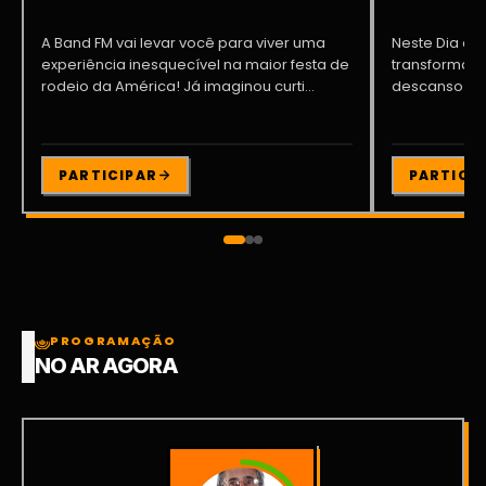
A Band FM vai levar você para viver uma
Neste Dia dos
experiência inesquecível na maior festa de
transformar o
rodeio da América! Já imaginou curti...
descanso me
Participe da ..
PARTICIPAR
PARTICI
PROGRAMAÇÃO
NO AR AGORA