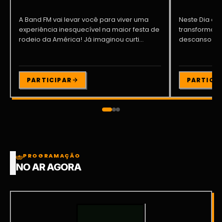
A Band FM vai levar você para viver uma
Neste Dia dos
experiência inesquecível na maior festa de
transformar o
rodeio da América! Já imaginou curti...
descanso me
Participe da ..
PARTICIPAR
PARTICI
PROGRAMAÇÃO
NO AR AGORA