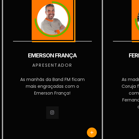
EMERSON FRANÇA
FER
APRESENTADOR
As manhãs da Band FM ficam
As mad
mais engraçadas com o
Coruja 
Emerson França!
com
Fernan