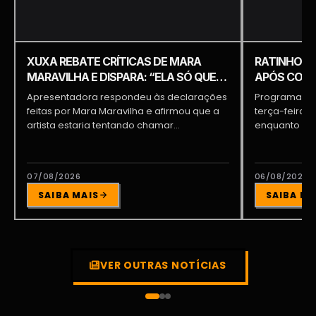
XUXA REBATE CRÍTICAS DE MARA
RATINHO É 
MARAVILHA E DISPARA: “ELA SÓ QUER
APÓS COME
APARECER”
PIQUILO D
Apresentadora respondeu às declarações
Programa do 
feitas por Mara Maravilha e afirmou que a
terça-feira (
artista estaria tentando chamar...
enquanto a d
participava...
07/08/2026
06/08/2026
SAIBA MAIS
SAIBA MA
VER OUTRAS NOTÍCIAS