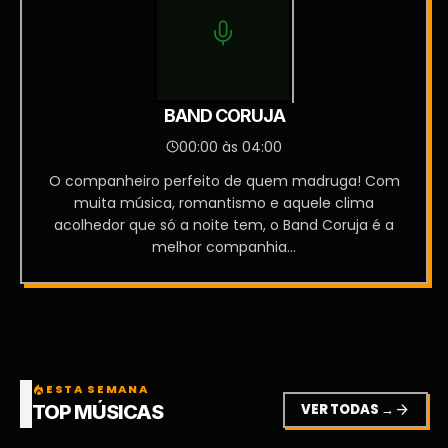
BAND CORUJA
00:00 às 04:00
O companheiro perfeito de quem madruga! Com
muita música, romantismo e aquele clima
acolhedor que só a noite tem, o Band Coruja é a
melhor companhia...
ESTA SEMANA
local_fire_department
VER TODAS →
arrow_forward
TOP MÚSICAS