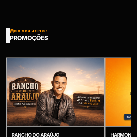
DO SEU JEITO!
PROMOÇÕES
RANCHO DO ARAÚJO
HARMONIZ