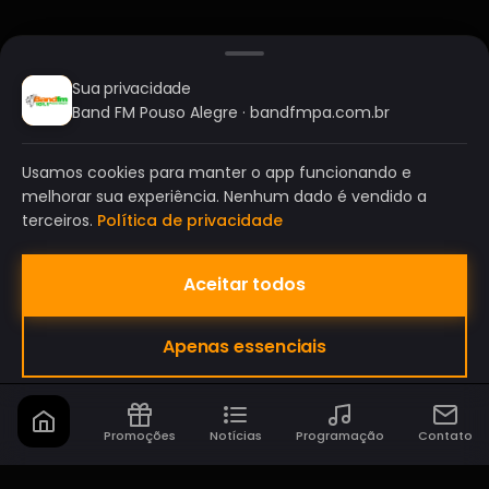
Sua privacidade
Band FM Pouso Alegre · bandfmpa.com.br
Usamos cookies para manter o app funcionando e
melhorar sua experiência. Nenhum dado é vendido a
terceiros.
Política de privacidade
Aceitar todos
BAND FM POUSO ALEGRE
Apenas essenciais
A SUA RÁDIO DO SEU JEITO!
Promoções
Notícias
Programação
Contato