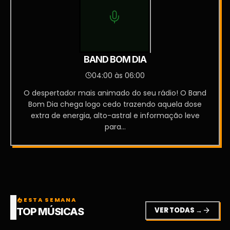
BAND BOM DIA
04:00 às 06:00
O despertador mais animado do seu rádio! O Band
Bom Dia chega logo cedo trazendo aquela dose
extra de energia, alto-astral e informação leve
para...
ESTA SEMANA
local_fire_department
VER TODAS →
arrow_forward
TOP MÚSICAS