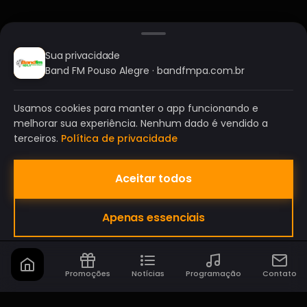
Sua privacidade
Band FM Pouso Alegre · bandfmpa.com.br
Usamos cookies para manter o app funcionando e
melhorar sua experiência. Nenhum dado é vendido a
terceiros.
Política de privacidade
Aceitar todos
BAND FM POUSO ALEGRE
Apenas essenciais
A SUA RÁDIO DO SEU JEITO!
Promoções
Notícias
Programação
Contato