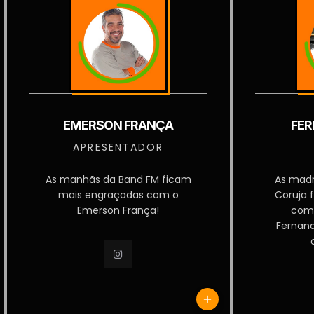
EMERSON FRANÇA
FER
APRESENTADOR
As manhãs da Band FM ficam
As mad
mais engraçadas com o
Coruja 
Emerson França!
com
Fernan