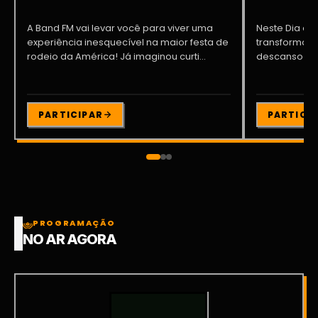
A Band FM vai levar você para viver uma
Neste Dia dos
experiência inesquecível na maior festa de
transformar o
rodeio da América! Já imaginou curti...
descanso me
Participe da ..
PARTICIPAR
PARTICI
PROGRAMAÇÃO
NO AR AGORA