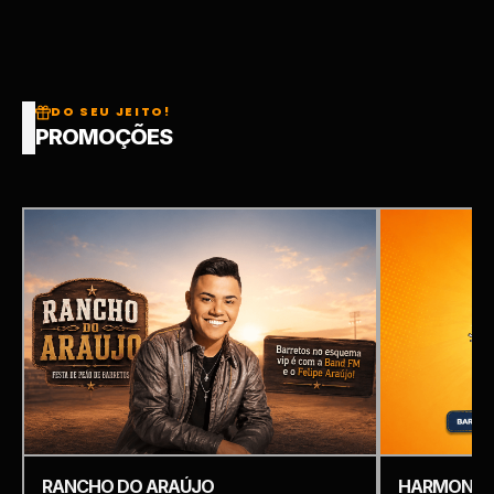
DO SEU JEITO!
PROMOÇÕES
RANCHO DO ARAÚJO
HARMONIZ