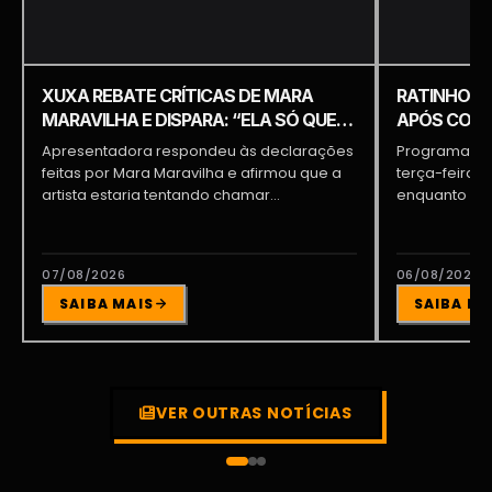
XUXA REBATE CRÍTICAS DE MARA
RATINHO É 
MARAVILHA E DISPARA: “ELA SÓ QUER
APÓS COME
APARECER”
PIQUILO D
Apresentadora respondeu às declarações
Programa do 
feitas por Mara Maravilha e afirmou que a
terça-feira (
artista estaria tentando chamar...
enquanto a d
participava...
07/08/2026
06/08/2026
SAIBA MAIS
SAIBA MA
VER OUTRAS NOTÍCIAS