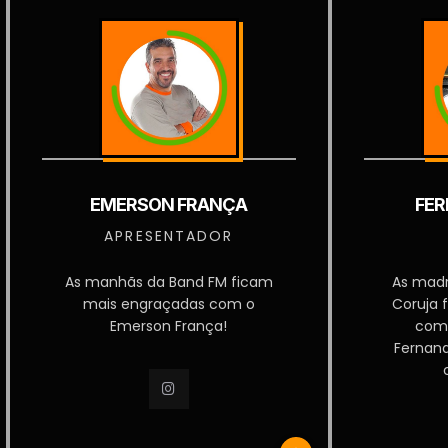
EMERSON FRANÇA
FER
APRESENTADOR
As manhãs da Band FM ficam
As mad
mais engraçadas com o
Coruja 
Emerson França!
com
Fernan