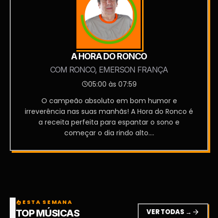
A HORA DO RONCO
COM RONCO, EMERSON FRANÇA
05:00 às 07:59
O campeão absoluto em bom humor e
irreverência nas suas manhãs! A Hora do Ronco é
a receita perfeita para espantar o sono e
começar o dia rindo alto....
ESTA SEMANA
local_fire_department
VER TODAS →
arrow_forward
TOP MÚSICAS