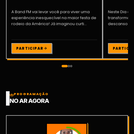
A Band FM vai levar você para viver uma
Neste Dia dos
experiência inesquecível na maior festa de
transformar o
rodeio da América! Já imaginou curti...
descanso me
Participe da ..
PARTICIPAR
PARTICI
PROGRAMAÇÃO
NO AR AGORA