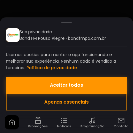
Sua privacidade
Band FM Pouso Alegre · bandfmpa.com.br
Usamos cookies para manter o app funcionando e
melhorar sua experiência. Nenhum dado é vendido a
terceiros.
Política de privacidade
Aceitar todos
BAND FM POUSO ALEGRE
Apenas essenciais
A SUA RÁDIO DO SEU JEITO!
Promoções
Notícias
Programação
Contato