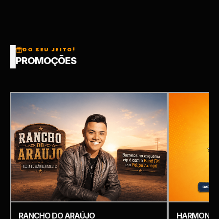
DO SEU JEITO!
PROMOÇÕES
RANCHO DO ARAÚJO
HARMONIZ