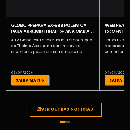
GLOBO PREPARA EX-BBB POLEMICA
WEB REAGE
PARA ASSUMIR LUGAR DE ANA MARIA
COMENTARI
BRAGA E PATRÍCIA POETA
COMENTÁRI
A TV Globo está acelerando a preparação
Fofocalizand
de Thelma Assis para dar um novo e
redes sociai
importante passo em sua carreira na...
comentarista
tornando um 
05/08/2026
04/08/2026
SAIBA MAIS
SAIBA MA
VER OUTRAS NOTÍCIAS