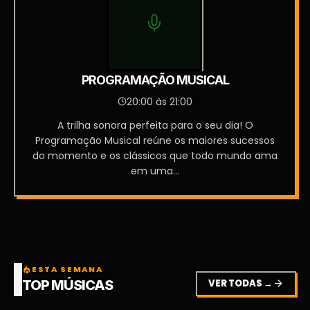
PROGRAMAÇÃO MUSICAL
20:00 às 21:00
A trilha sonora perfeita para o seu dia! O
Programação Musical reúne os maiores sucessos
do momento e os clássicos que todo mundo ama
em uma...
ESTA SEMANA
local_fire_department
VER TODAS →
arrow_forward
TOP MÚSICAS