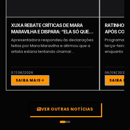
XUXA REBATE CRÍTICAS DE MARA
RATINHO É 
MARAVILHA E DISPARA: “ELA SÓ QUER
APÓS COME
APARECER”
PIQUILO D
Apresentadora respondeu às declarações
Programa do 
feitas por Mara Maravilha e afirmou que a
terça-feira (
artista estaria tentando chamar...
enquanto a d
participava...
07/08/2026
06/08/2026
SAIBA MAIS
SAIBA MA
VER OUTRAS NOTÍCIAS