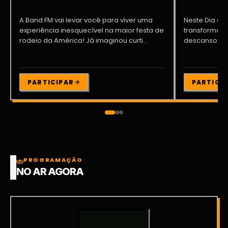
A Band FM vai levar você para viver uma
Neste Dia dos
experiência inesquecível na maior festa de
transformar o
rodeio da América! Já imaginou curti...
descanso me
Participe da ..
PARTICIPAR
PARTICI
PROGRAMAÇÃO
NO AR AGORA