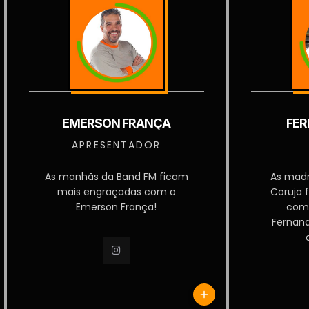
EMERSON FRANÇA
FER
APRESENTADOR
As manhãs da Band FM ficam
As mad
mais engraçadas com o
Coruja 
Emerson França!
com
Fernan