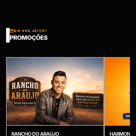
DO SEU JEITO!
PROMOÇÕES
RANCHO DO ARAÚJO
HARMONIZ