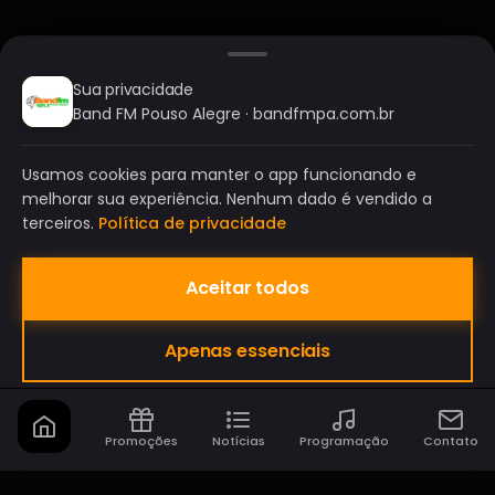
Sua privacidade
Band FM Pouso Alegre · bandfmpa.com.br
Usamos cookies para manter o app funcionando e
melhorar sua experiência. Nenhum dado é vendido a
terceiros.
Política de privacidade
Aceitar todos
BAND FM POUSO ALEGRE
Apenas essenciais
A SUA RÁDIO DO SEU JEITO!
Promoções
Notícias
Programação
Contato