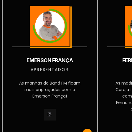
EMERSON FRANÇA
FER
APRESENTADOR
As manhãs da Band FM ficam
As mad
mais engraçadas com o
Coruja 
Emerson França!
com
Fernan