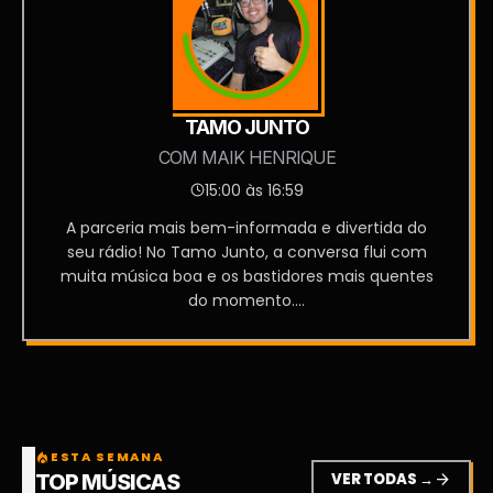
TAMO JUNTO
COM MAIK HENRIQUE
15:00 às 16:59
A parceria mais bem-informada e divertida do
seu rádio! No Tamo Junto, a conversa flui com
muita música boa e os bastidores mais quentes
do momento....
ESTA SEMANA
local_fire_department
VER TODAS →
arrow_forward
TOP MÚSICAS