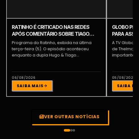
RATINHO É CRITICADO NAS REDES
GLOBO PRE
APÓS COMENTÁRIO SOBRE TIAGO
PARA ASSUM
PIQUILO DURANTE PROGRAMA
BRAGA E PA
Programa do Ratinho, exibida na última
A TV Globo e
terça-feira (5). O episódio aconteceu
de Thelma As
enquanto a dupla Hugo & Tiago
importante pa
participava...
06/08/2026
05/08/2026
SAIBA MAIS
SAIBA MA
VER OUTRAS NOTÍCIAS