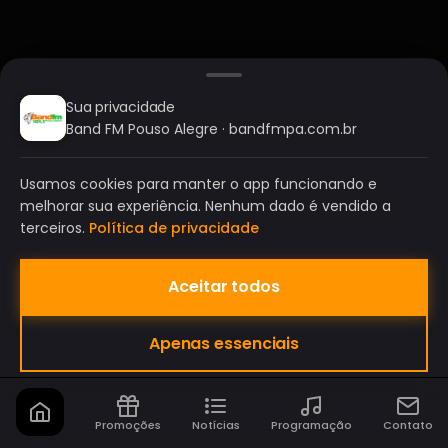
Sua privacidade
Band FM Pouso Alegre · bandfmpa.com.br
Usamos cookies para manter o app funcionando e
melhorar sua experiência. Nenhum dado é vendido a
terceiros.
Política de privacidade
Aceitar todos
BAND FM POUSO ALEGRE
Apenas essenciais
A SUA RÁDIO DO SEU JEITO!
Promoções
Notícias
Programação
Contato