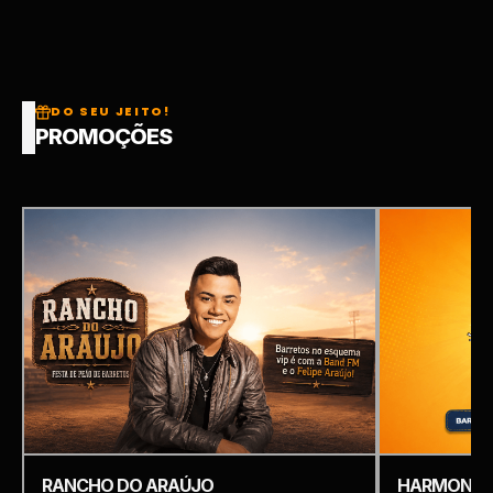
DO SEU JEITO!
PROMOÇÕES
RANCHO DO ARAÚJO
HARMONIZ