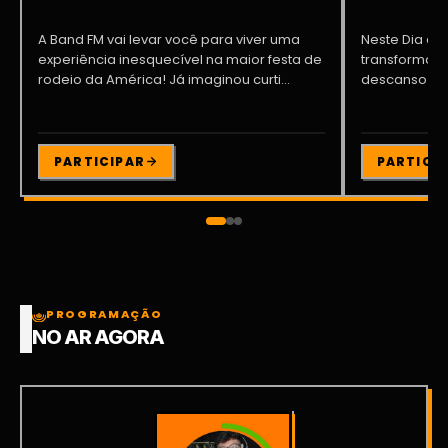
A Band FM vai levar você para viver uma
Neste Dia dos
experiência inesquecível na maior festa de
transformar o
rodeio da América! Já imaginou curti...
descanso me
Participe da ..
PARTICIPAR
PARTICI
PROGRAMAÇÃO
NO AR AGORA