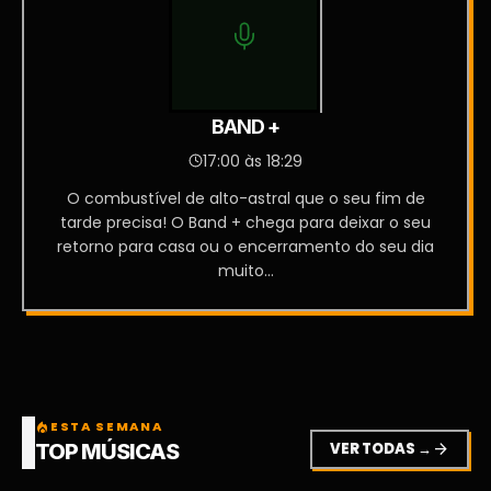
BAND +
17:00 às 18:29
O combustível de alto-astral que o seu fim de
tarde precisa! O Band + chega para deixar o seu
retorno para casa ou o encerramento do seu dia
muito...
ESTA SEMANA
local_fire_department
VER TODAS →
arrow_forward
TOP MÚSICAS