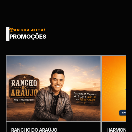
DO SEU JEITO!
PROMOÇÕES
RANCHO DO ARAÚJO
HARMONIZ