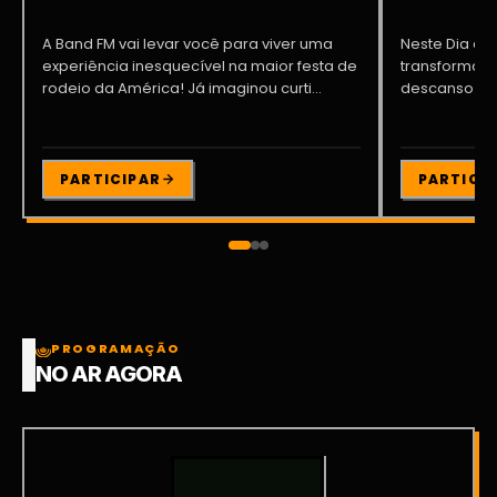
A Band FM vai levar você para viver uma
Neste Dia dos
experiência inesquecível na maior festa de
transformar o
rodeio da América! Já imaginou curti...
descanso me
Participe da ..
PARTICIPAR
PARTICI
PROGRAMAÇÃO
NO AR AGORA