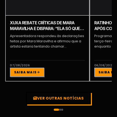
XUXA REBATE CRÍTICAS DE MARA
RATINHO É 
MARAVILHA E DISPARA: “ELA SÓ QUER
APÓS COME
APARECER”
PIQUILO D
Apresentadora respondeu às declarações
Programa do 
feitas por Mara Maravilha e afirmou que a
terça-feira (
artista estaria tentando chamar...
enquanto a d
participava...
07/08/2026
06/08/2026
SAIBA MAIS
SAIBA MA
VER OUTRAS NOTÍCIAS