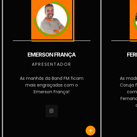
EMERSON FRANÇA
FER
APRESENTADOR
As manhãs da Band FM ficam
As mad
mais engraçadas com o
Coruja 
Emerson França!
com
Fernan