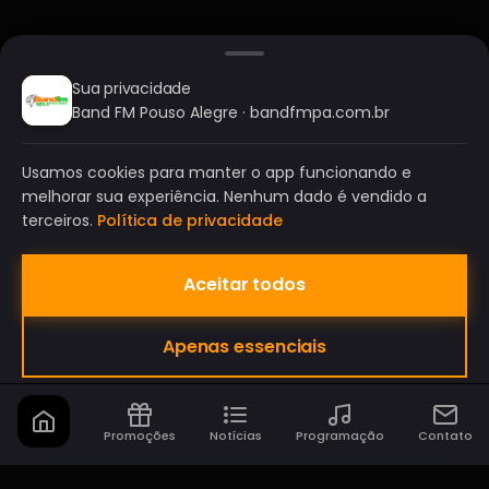
Sua privacidade
Band FM Pouso Alegre · bandfmpa.com.br
Usamos cookies para manter o app funcionando e
melhorar sua experiência. Nenhum dado é vendido a
terceiros.
Política de privacidade
Aceitar todos
BAND FM POUSO ALEGRE
Apenas essenciais
A SUA RÁDIO DO SEU JEITO!
Promoções
Notícias
Programação
Contato