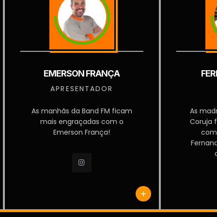
EMERSON FRANÇA
FER
APRESENTADOR
As manhãs da Band FM ficam
As mad
mais engraçadas com o
Coruja 
Emerson França!
com
Fernan