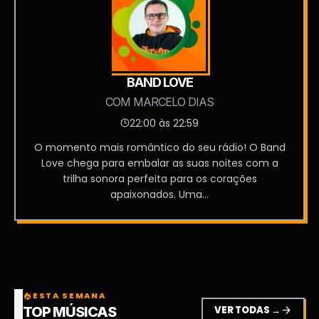
BAND LOVE
COM MARCELO DIAS
22:00 às 22:59
O momento mais romântico do seu rádio! O Band
Love chega para embalar as suas noites com a
trilha sonora perfeita para os corações
apaixonados. Uma...
ESTA SEMANA
local_fire_department
VER TODAS →
arrow_forward
TOP MÚSICAS