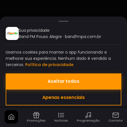
Sua privacidade
Band FM Pouso Alegre · bandfmpa.com.br
Usamos cookies para manter o app funcionando e
melhorar sua experiência. Nenhum dado é vendido a
terceiros.
Política de privacidade
Aceitar todos
BAND FM POUSO ALEGRE
Apenas essenciais
A SUA RÁDIO DO SEU JEITO!
Promoções
Notícias
Programação
Contato