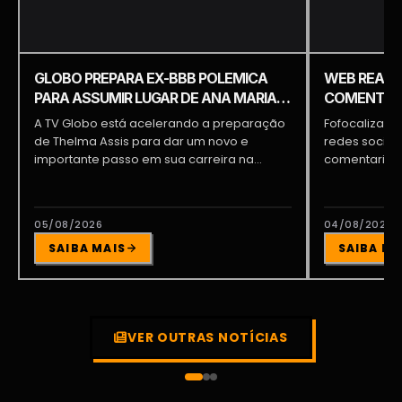
GLOBO PREPARA EX-BBB POLEMICA
WEB REAGE
PARA ASSUMIR LUGAR DE ANA MARIA
COMENTARI
BRAGA E PATRÍCIA POETA
COMENTÁRI
A TV Globo está acelerando a preparação
Fofocalizand
de Thelma Assis para dar um novo e
redes sociai
importante passo em sua carreira na...
comentarista
tornando um 
05/08/2026
04/08/2026
SAIBA MAIS
SAIBA MA
VER OUTRAS NOTÍCIAS