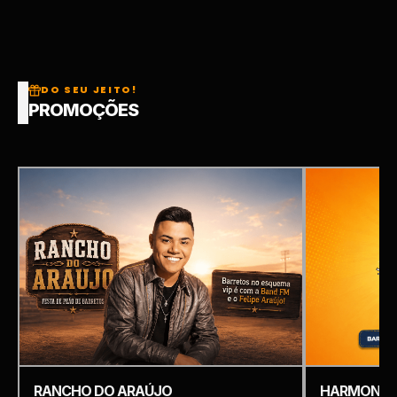
DO SEU JEITO!
PROMOÇÕES
RANCHO DO ARAÚJO
HARMONIZ