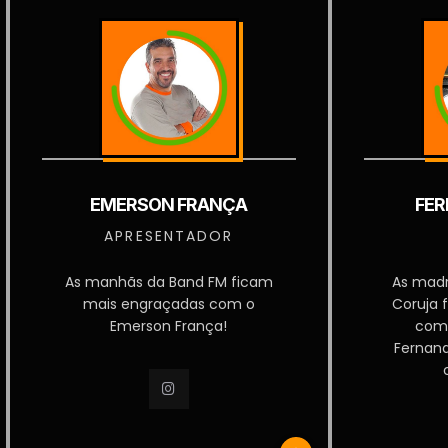
EMERSON FRANÇA
FER
APRESENTADOR
As manhãs da Band FM ficam
As mad
mais engraçadas com o
Coruja 
Emerson França!
com
Fernan