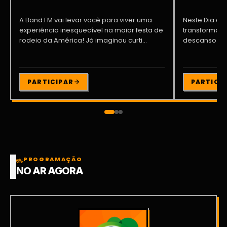
A Band FM vai levar você para viver uma
Neste Dia dos
experiência inesquecível na maior festa de
transformar o
rodeio da América! Já imaginou curti...
descanso me
Participe da ..
PARTICIPAR
PARTICI
PROGRAMAÇÃO
NO AR AGORA