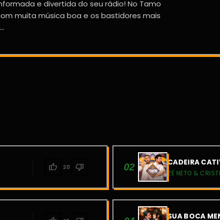
nformada e divertida do seu rádio! No Tamo
i com muita música boa e os bastidores mais
..
CADEIRA CATI
thumb_up
thumb_down
02
20
ZÉ NETO & CRIST
SUA BOCA MEN