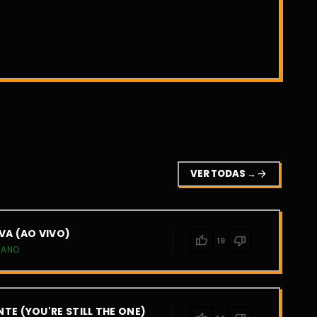
VER TODAS →
arrow_forward
VA (AO VIVO)
thumb_up
thumb_down
19
IANO
TE (YOU'RE STILL THE ONE)