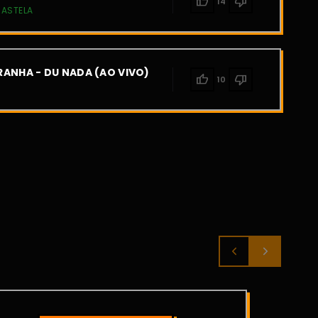
thumb_up
thumb_down
14
CASTELA
ANHA - DU NADA (AO VIVO)
thumb_up
thumb_down
10