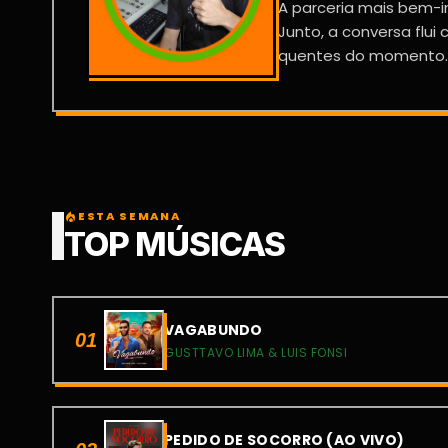
A parceria mais bem-i
Junto, a conversa flu
quentes do momento..
ESTA SEMANA
local_fire_department
TOP MÚSICAS
VAGABUNDO
01
GUSTTAVO LIMA & LUIS FONSI
PEDIDO DE SOCORRO (AO VIVO)