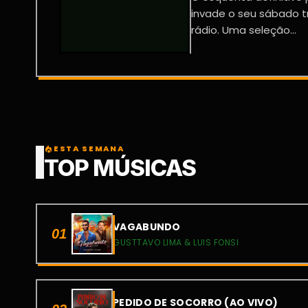
invade o seu sábado t
rádio. Uma seleção...
ESTA SEMANA
local_fire_department
TOP MÚSICAS
VAGABUNDO
01
GUSTTAVO LIMA & LUIS FONSI
PEDIDO DE SOCORRO (AO VIVO)