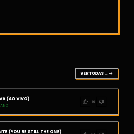
VER TODAS →
arrow_forward
VA (AO VIVO)
thumb_up
thumb_down
19
IANO
TE (YOU'RE STILL THE ONE)