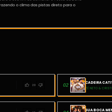
razendo o clima das pistas direto para o
CADEIRA CATI
thumb_up
thumb_down
02
20
ZÉ NETO & CRIST
SUA BOCA MEN