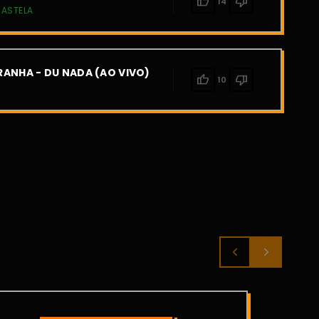
thumb_up
thumb_down
14
CASTELA
ANHA - DU NADA (AO VIVO)
thumb_up
thumb_down
10