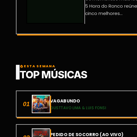
5 Hora do Ronco reúne,
cinco melhores...
ESTA SEMANA
local_fire_department
TOP MÚSICAS
VAGABUNDO
01
GUSTTAVO LIMA & LUIS FONSI
PEDIDO DE SOCORRO (AO VIVO)