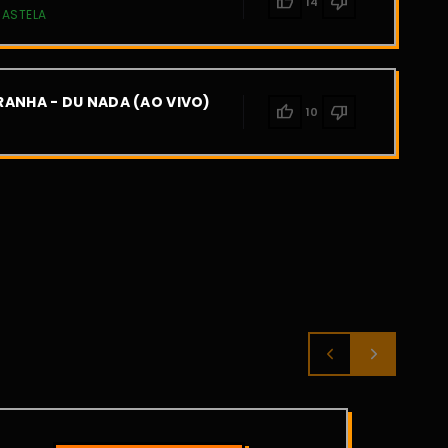
thumb_up
thumb_down
14
CASTELA
ANHA - DU NADA (AO VIVO)
thumb_up
thumb_down
10