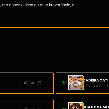
 em doses diárias de pura irreverência, as
CADEIRA CATI
thumb_up
thumb_down
02
20
ZÉ NETO & CRIST
SUA BOCA MEN