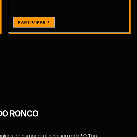
PARTICIPAR
 DO RONCO
icos do humor direto no seu rádio! O Top