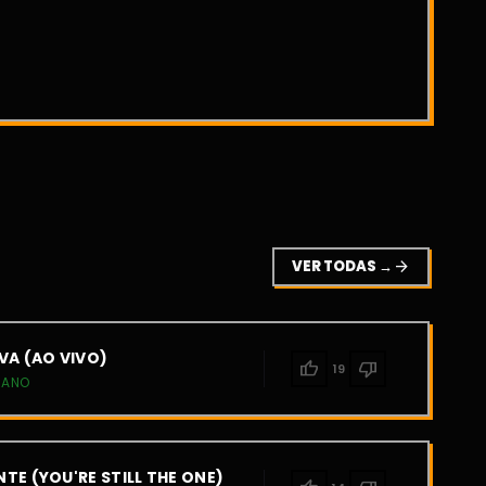
VER TODAS →
arrow_forward
VA (AO VIVO)
thumb_up
thumb_down
19
IANO
TE (YOU'RE STILL THE ONE)