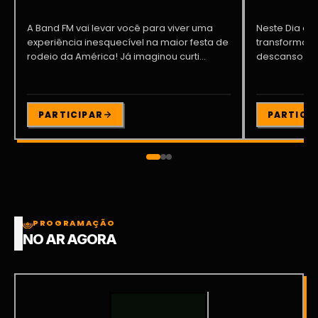
A Band FM vai levar você para viver uma
Neste Dia dos
experiência inesquecível na maior festa de
transformar o
rodeio da América! Já imaginou curti...
descanso me
Participe da ..
PARTICIPAR
PARTICI
PROGRAMAÇÃO
NO AR AGORA