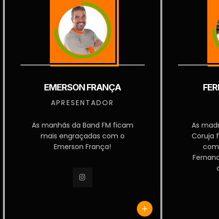
EMERSON FRANÇA
FER
APRESENTADOR
As manhãs da Band FM ficam
As mad
mais engraçadas com o
Coruja 
Emerson França!
com
Fernan