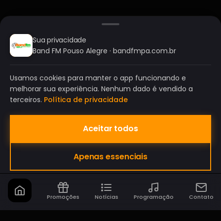
Sua privacidade
Band FM Pouso Alegre · bandfmpa.com.br
Usamos cookies para manter o app funcionando e
melhorar sua experiência. Nenhum dado é vendido a
terceiros.
Política de privacidade
Aceitar todos
BAND FM POUSO ALEGRE
Apenas essenciais
A SUA RÁDIO DO SEU JEITO!
Promoções
Notícias
Programação
Contato