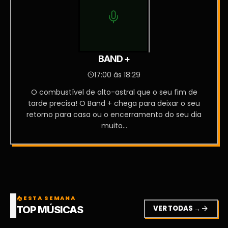
BAND +
17:00 às 18:29
O combustível de alto-astral que o seu fim de
tarde precisa! O Band + chega para deixar o seu
retorno para casa ou o encerramento do seu dia
muito...
ESTA SEMANA
local_fire_department
VER TODAS →
arrow_forward
TOP MÚSICAS