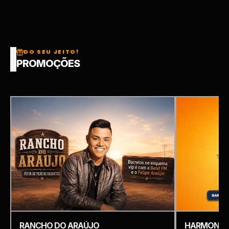
DO SEU JEITO!
PROMOÇÕES
RANCHO DO ARAÚJO
HARMONIZ