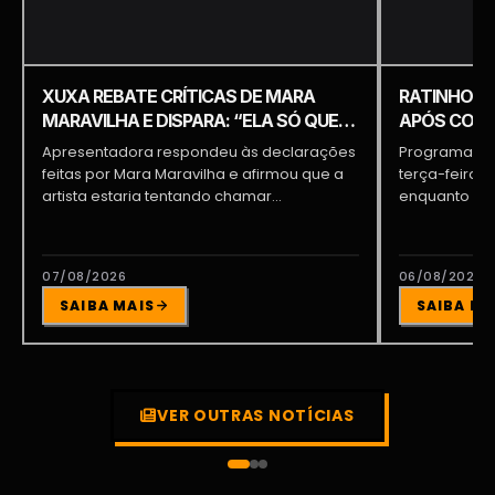
XUXA REBATE CRÍTICAS DE MARA
RATINHO É 
MARAVILHA E DISPARA: “ELA SÓ QUER
APÓS COME
APARECER”
PIQUILO D
Apresentadora respondeu às declarações
Programa do 
feitas por Mara Maravilha e afirmou que a
terça-feira (
artista estaria tentando chamar...
enquanto a d
participava...
07/08/2026
06/08/2026
SAIBA MAIS
SAIBA MA
VER OUTRAS NOTÍCIAS