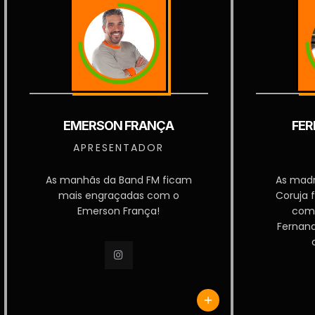
EMERSON FRANÇA
FER
APRESENTADOR
As manhãs da Band FM ficam
As mad
mais engraçadas com o
Coruja 
Emerson França!
com
Fernan