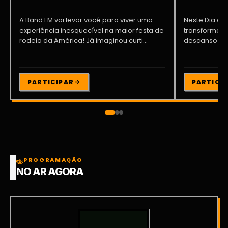
A Band FM vai levar você para viver uma
Neste Dia dos
experiência inesquecível na maior festa de
transformar o
rodeio da América! Já imaginou curti...
descanso me
Participe da ..
PARTICIPAR
PARTICI
PROGRAMAÇÃO
NO AR AGORA