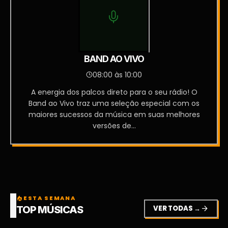
BAND AO VIVO
08:00 às 10:00
A energia dos palcos direto para o seu rádio! O
Band ao Vivo traz uma seleção especial com os
maiores sucessos da música em suas melhores
versões de...
ESTA SEMANA
local_fire_department
VER TODAS →
arrow_forward
TOP MÚSICAS