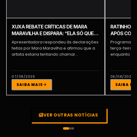
XUXA REBATE CRÍTICAS DE MARA
RATINHO É 
MARAVILHA E DISPARA: “ELA SÓ QUER
APÓS COME
APARECER”
PIQUILO D
Apresentadora respondeu às declarações
Programa do 
feitas por Mara Maravilha e afirmou que a
terça-feira (
artista estaria tentando chamar...
enquanto a d
participava...
07/08/2026
06/08/2026
SAIBA MAIS
SAIBA MA
VER OUTRAS NOTÍCIAS