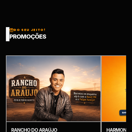
DO SEU JEITO!
PROMOÇÕES
RANCHO DO ARAÚJO
HARMONIZ