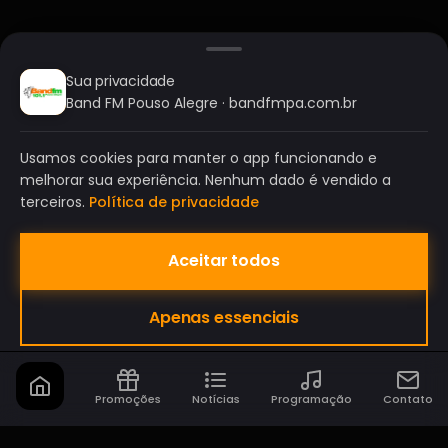
Sua privacidade
Band FM Pouso Alegre · bandfmpa.com.br
Usamos cookies para manter o app funcionando e
melhorar sua experiência. Nenhum dado é vendido a
terceiros.
Política de privacidade
Aceitar todos
BAND FM POUSO ALEGRE
Apenas essenciais
A SUA RÁDIO DO SEU JEITO!
Promoções
Notícias
Programação
Contato