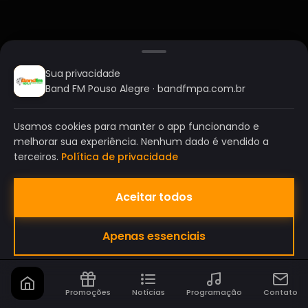
Sua privacidade
Band FM Pouso Alegre · bandfmpa.com.br
Usamos cookies para manter o app funcionando e
melhorar sua experiência. Nenhum dado é vendido a
terceiros.
Política de privacidade
Aceitar todos
BAND FM POUSO ALEGRE
Apenas essenciais
A SUA RÁDIO DO SEU JEITO!
Promoções
Notícias
Programação
Contato