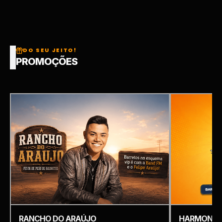
DO SEU JEITO!
PROMOÇÕES
RANCHO DO ARAÚJO
HARMONIZ