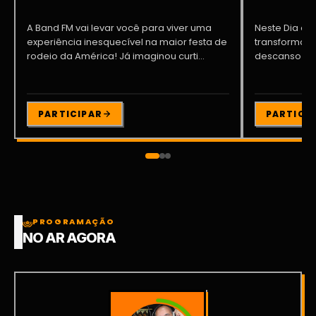
A Band FM vai levar você para viver uma
Neste Dia dos
experiência inesquecível na maior festa de
transformar o
rodeio da América! Já imaginou curti...
descanso me
Participe da ..
PARTICIPAR
PARTICI
PROGRAMAÇÃO
NO AR AGORA