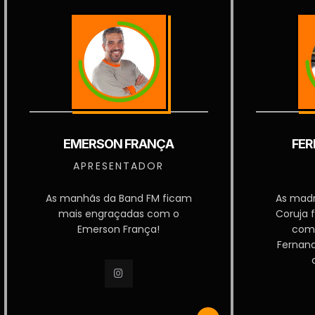
EMERSON FRANÇA
FER
APRESENTADOR
As manhãs da Band FM ficam
As mad
mais engraçadas com o
Coruja 
Emerson França!
com
Fernan