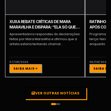
XUXA REBATE CRÍTICAS DE MARA
RATINHO É 
MARAVILHA E DISPARA: “ELA SÓ QUER
APÓS COME
APARECER”
PIQUILO D
Apresentadora respondeu às declarações
Programa do 
feitas por Mara Maravilha e afirmou que a
terça-feira (
artista estaria tentando chamar...
enquanto a d
participava...
07/08/2026
06/08/2026
SAIBA MAIS
SAIBA MA
VER OUTRAS NOTÍCIAS