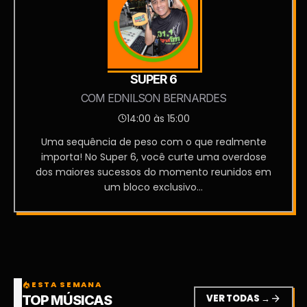
SUPER 6
COM EDNILSON BERNARDES
14:00 às 15:00
Uma sequência de peso com o que realmente
importa! No Super 6, você curte uma overdose
dos maiores sucessos do momento reunidos em
um bloco exclusivo...
ESTA SEMANA
local_fire_department
VER TODAS →
arrow_forward
TOP MÚSICAS