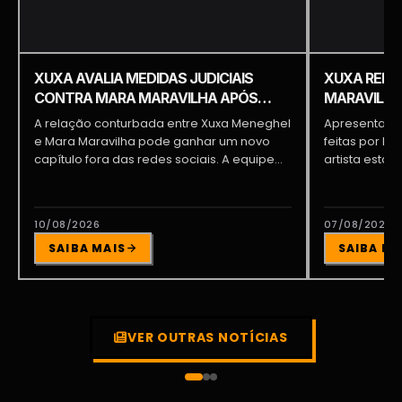
XUXA AVALIA MEDIDAS JUDICIAIS
XUXA REBA
CONTRA MARA MARAVILHA APÓS
MARAVILHA 
SEQUÊNCIA DE DECLARAÇÕES
APARECER”
A relação conturbada entre Xuxa Meneghel
Apresentado
e Mara Maravilha pode ganhar um novo
feitas por Ma
capítulo fora das redes sociais. A equipe...
artista estar
10/08/2026
07/08/2026
SAIBA MAIS
SAIBA MA
VER OUTRAS NOTÍCIAS