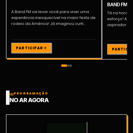
BAND FM!
A Band FM vai levar você para viver uma
Tá na hora d
experiência inesquecível na maior festa de
esforço! A Ba
rodeio da América! Já imaginou curti...
PARTICIPAR
PARTICI
PROGRAMAÇÃO
NO AR AGORA