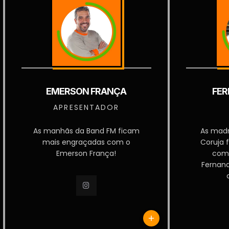
EMERSON FRANÇA
FER
APRESENTADOR
As manhãs da Band FM ficam
As mad
mais engraçadas com o
Coruja 
Emerson França!
com
Fernan