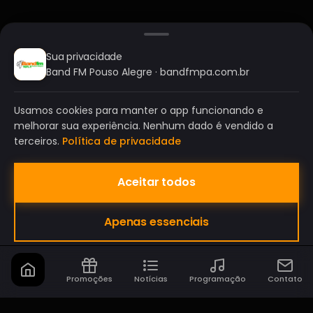
Sua privacidade
Band FM Pouso Alegre · bandfmpa.com.br
Usamos cookies para manter o app funcionando e
melhorar sua experiência. Nenhum dado é vendido a
terceiros.
Política de privacidade
Aceitar todos
BAND FM POUSO ALEGRE
Apenas essenciais
A SUA RÁDIO DO SEU JEITO!
Promoções
Notícias
Programação
Contato