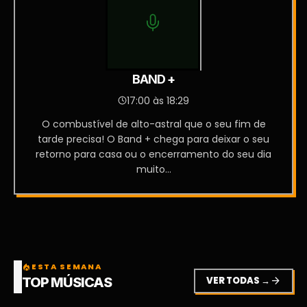
BAND +
17:00 às 18:29
O combustível de alto-astral que o seu fim de
tarde precisa! O Band + chega para deixar o seu
retorno para casa ou o encerramento do seu dia
muito...
ESTA SEMANA
local_fire_department
VER TODAS →
arrow_forward
TOP MÚSICAS