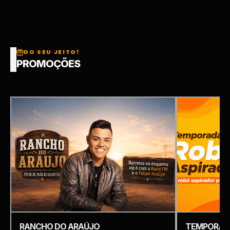
DO SEU JEITO!
PROMOÇÕES
RANCHO DO ARAÚJO
TEMPORADA