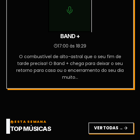
BAND +
17:00 às 18:29
O combustível de alto-astral que o seu fim de
tarde precisa! O Band + chega para deixar o seu
retorno para casa ou o encerramento do seu dia
muito...
ESTA SEMANA
local_fire_department
VER TODAS →
arrow_forward
TOP MÚSICAS