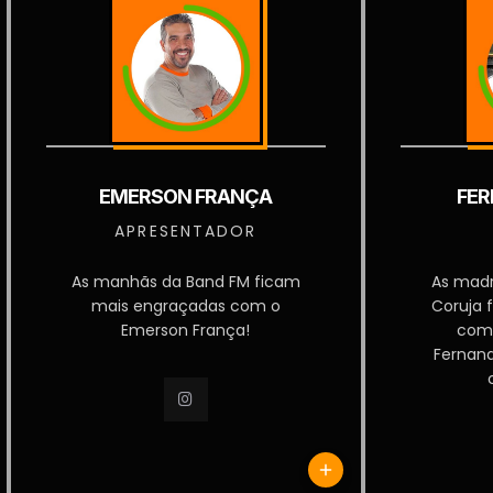
EMERSON FRANÇA
FER
APRESENTADOR
As manhãs da Band FM ficam
As mad
mais engraçadas com o
Coruja 
Emerson França!
com
Fernan