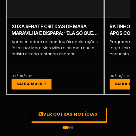
XUXA REBATE CRÍTICAS DE MARA
RATINHO É 
MARAVILHA E DISPARA: “ELA SÓ QUER
APÓS COME
APARECER”
PIQUILO D
Apresentadora respondeu às declarações
Programa do 
feitas por Mara Maravilha e afirmou que a
terça-feira (
artista estaria tentando chamar...
enquanto a d
participava...
07/08/2026
06/08/2026
SAIBA MAIS
SAIBA MA
VER OUTRAS NOTÍCIAS