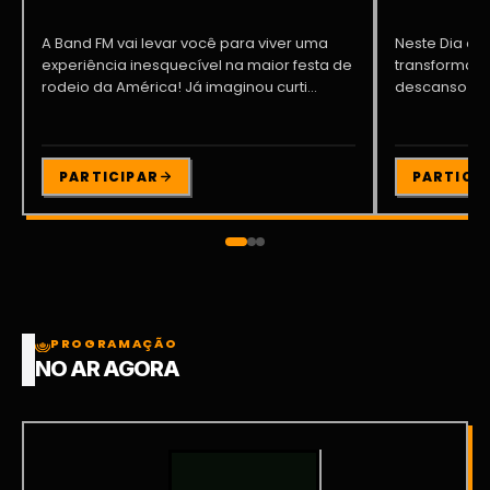
A Band FM vai levar você para viver uma
Neste Dia dos
experiência inesquecível na maior festa de
transformar o
rodeio da América! Já imaginou curti...
descanso me
Participe da ..
PARTICIPAR
PARTICI
PROGRAMAÇÃO
NO AR AGORA