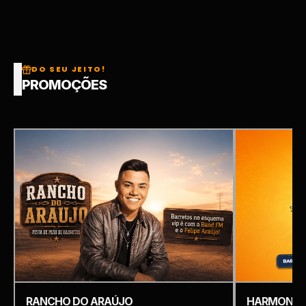
DO SEU JEITO!
PROMOÇÕES
RANCHO DO ARAÚJO
HARMONIZ