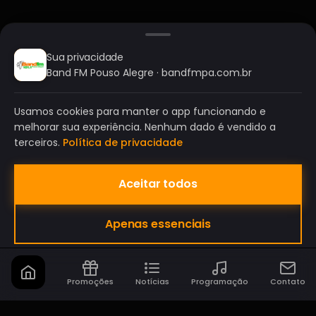
Sua privacidade
Band FM Pouso Alegre · bandfmpa.com.br
Usamos cookies para manter o app funcionando e
melhorar sua experiência. Nenhum dado é vendido a
terceiros.
Política de privacidade
Aceitar todos
BAND FM POUSO ALEGRE
Apenas essenciais
A SUA RÁDIO DO SEU JEITO!
Promoções
Notícias
Programação
Contato