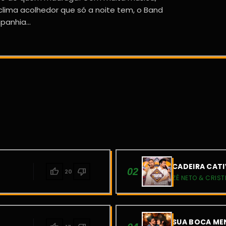
lima acolhedor que só a noite tem, o Band
anhia...
CADEIRA CATI
thumb_up
thumb_down
02
20
ZÉ NETO & CRIST
SUA BOCA MEN