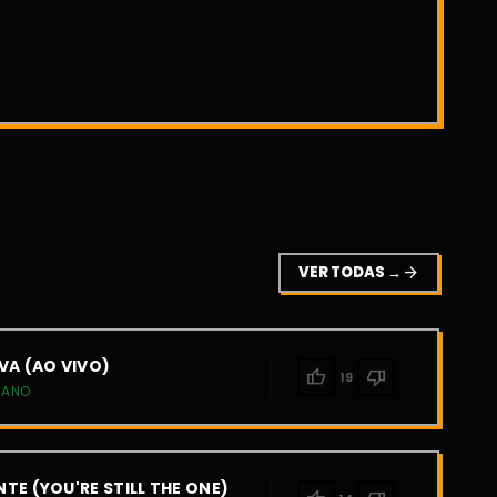
VER TODAS →
arrow_forward
VA (AO VIVO)
thumb_up
thumb_down
19
IANO
TE (YOU'RE STILL THE ONE)