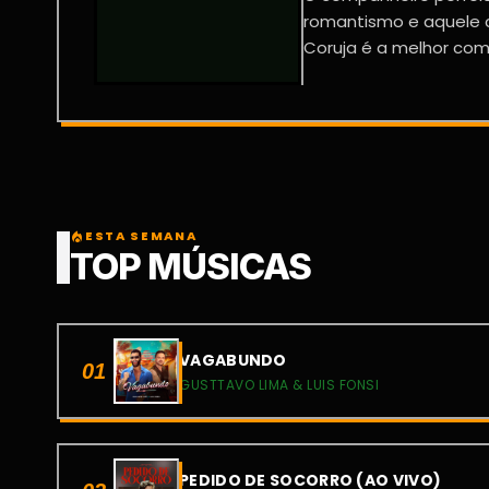
romantismo e aquele c
Coruja é a melhor comp
ESTA SEMANA
local_fire_department
TOP MÚSICAS
VAGABUNDO
01
GUSTTAVO LIMA & LUIS FONSI
PEDIDO DE SOCORRO (AO VIVO)