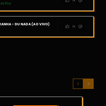
thumb_up
thumb_down
14
CASTELA
ANHA - DU NADA (AO VIVO)
thumb_up
thumb_down
10