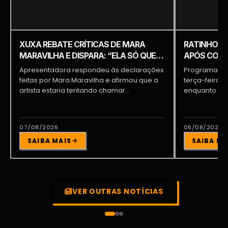
XUXA REBATE CRÍTICAS DE MARA
RATINHO É 
MARAVILHA E DISPARA: “ELA SÓ QUER
APÓS COME
APARECER”
PIQUILO D
Apresentadora respondeu às declarações
Programa do 
feitas por Mara Maravilha e afirmou que a
terça-feira (
artista estaria tentando chamar...
enquanto a d
participava...
07/08/2026
06/08/2026
SAIBA MAIS
SAIBA MA
VER OUTRAS NOTÍCIAS