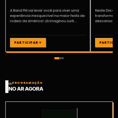
A Band FM vai levar você para viver uma
Neste Dia dos
experiência inesquecível na maior festa de
transformar o
rodeio da América! Já imaginou curti...
descanso me
Participe da ..
PARTICIPAR
PARTICI
PROGRAMAÇÃO
NO AR AGORA