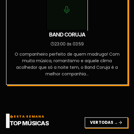
BAND CORUJA
23:00 às 03:59
O companheiro perfeito de quem madruga! Com
muita música, romantismo e aquele clima
acolhedor que só a noite tem, o Band Coruja é a
melhor companhia...
ESTA SEMANA
local_fire_department
VER TODAS →
arrow_forward
TOP MÚSICAS