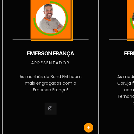
EMERSON FRANÇA
FER
APRESENTADOR
As manhãs da Band FM ficam
As mad
mais engraçadas com o
Coruja 
Emerson França!
com
Fernan