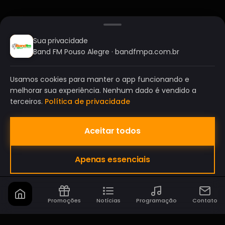
Sua privacidade
Band FM Pouso Alegre · bandfmpa.com.br
Usamos cookies para manter o app funcionando e
melhorar sua experiência. Nenhum dado é vendido a
terceiros.
Política de privacidade
Aceitar todos
BAND FM POUSO ALEGRE
Apenas essenciais
A SUA RÁDIO DO SEU JEITO!
Promoções
Notícias
Programação
Contato