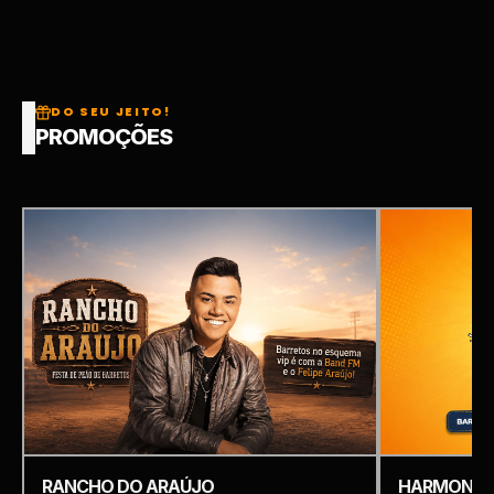
DO SEU JEITO!
PROMOÇÕES
RANCHO DO ARAÚJO
HARMONIZ