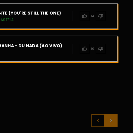
TE (YOU'RE STILL THE ONE)
thumb_up
thumb_down
14
CASTELA
ANHA - DU NADA (AO VIVO)
thumb_up
thumb_down
10