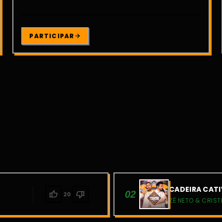
PARTICIPAR
CADEIRA CATI
thumb_up
thumb_down
02
20
ZÉ NETO & CRIST