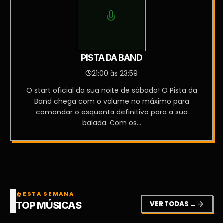
PISTA DA BAND
21:00 às 23:59
O start oficial da sua noite de sábado! O Pista da
Band chega com o volume no máximo para
comandar o esquenta definitivo para a sua
balada. Com os...
ESTA SEMANA
local_fire_department
VER TODAS →
arrow_forward
TOP MÚSICAS