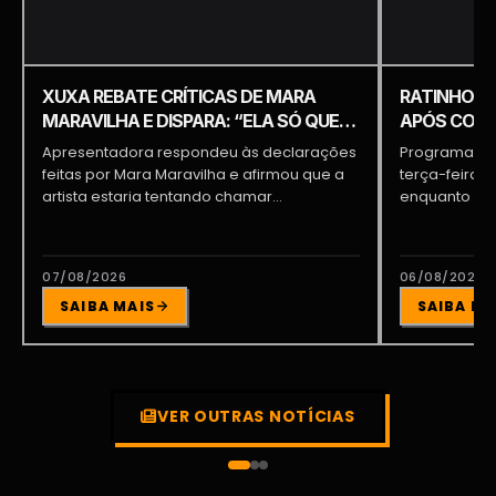
XUXA REBATE CRÍTICAS DE MARA
RATINHO É 
MARAVILHA E DISPARA: “ELA SÓ QUER
APÓS COME
APARECER”
PIQUILO D
Apresentadora respondeu às declarações
Programa do 
feitas por Mara Maravilha e afirmou que a
terça-feira (
artista estaria tentando chamar...
enquanto a d
participava...
07/08/2026
06/08/2026
SAIBA MAIS
SAIBA MA
VER OUTRAS NOTÍCIAS