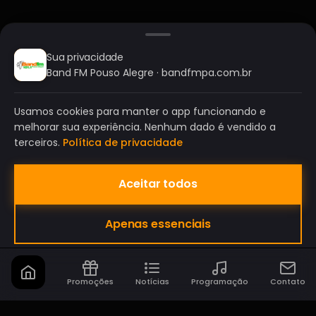
Sua privacidade
Band FM Pouso Alegre · bandfmpa.com.br
Usamos cookies para manter o app funcionando e
melhorar sua experiência. Nenhum dado é vendido a
terceiros.
Política de privacidade
Aceitar todos
BAND FM POUSO ALEGRE
Apenas essenciais
A SUA RÁDIO DO SEU JEITO!
Promoções
Notícias
Programação
Contato