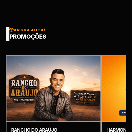
DO SEU JEITO!
PROMOÇÕES
RANCHO DO ARAÚJO
HARMONIZ