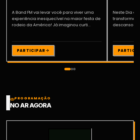
A Band FM vai levar você para viver uma
Neste Dia dos
experiência inesquecível na maior festa de
transformar o
rodeio da América! Já imaginou curti...
descanso me
Participe da ..
PARTICIPAR
PARTICI
PROGRAMAÇÃO
NO AR AGORA