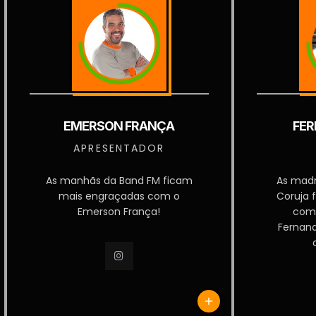
EMERSON FRANÇA
FER
APRESENTADOR
As manhãs da Band FM ficam
As mad
mais engraçadas com o
Coruja 
Emerson França!
com
Fernan