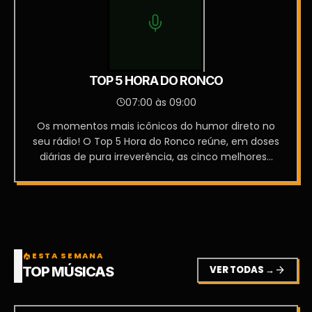
TOP 5 HORA DO RONCO
07:00 às 09:00
Os momentos mais icônicos do humor direto no
seu rádio! O Top 5 Hora do Ronco reúne, em doses
diárias de pura irreverência, as cinco melhores...
ESTA SEMANA
local_fire_department
VER TODAS →
arrow_forward
TOP MÚSICAS