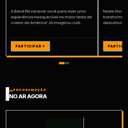
A Band FM vai levar você para viver uma
Neste Dia dos
experiência inesquecível na maior festa de
transformar o
rodeio da América! Já imaginou curti...
descanso me
Participe da ..
PARTICIPAR
PARTICI
PROGRAMAÇÃO
NO AR AGORA