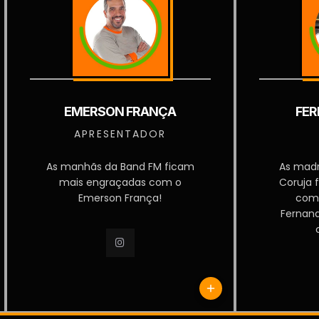
EMERSON FRANÇA
FER
APRESENTADOR
As manhãs da Band FM ficam
As mad
mais engraçadas com o
Coruja 
Emerson França!
com
Fernan