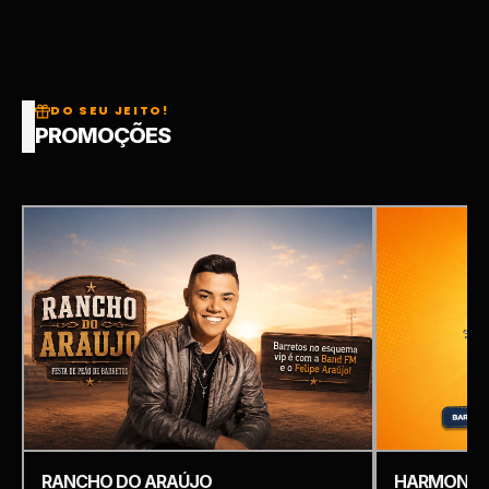
DO SEU JEITO!
PROMOÇÕES
RANCHO DO ARAÚJO
HARMONIZ