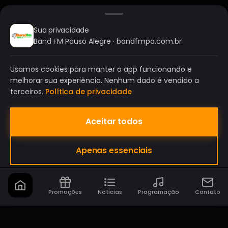
Sua privacidade
Band FM Pouso Alegre · bandfmpa.com.br
Usamos cookies para manter o app funcionando e
melhorar sua experiência. Nenhum dado é vendido a
terceiros.
Política de privacidade
Aceitar todos
BAND FM POUSO ALEGRE
Apenas essenciais
A SUA RÁDIO DO SEU JEITO!
Promoções
Notícias
Programação
Contato