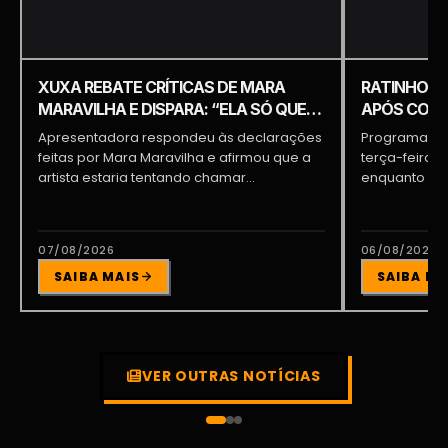
XUXA REBATE CRÍTICAS DE MARA
RATINHO É 
MARAVILHA E DISPARA: “ELA SÓ QUER
APÓS COME
APARECER”
PIQUILO D
Apresentadora respondeu às declarações
Programa do 
feitas por Mara Maravilha e afirmou que a
terça-feira (
artista estaria tentando chamar...
enquanto a d
participava...
07/08/2026
06/08/2026
SAIBA MAIS
SAIBA MA
VER OUTRAS NOTÍCIAS