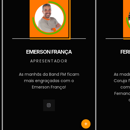
EMERSON FRANÇA
FER
APRESENTADOR
As manhãs da Band FM ficam
As mad
mais engraçadas com o
Coruja 
Emerson França!
com
Fernan