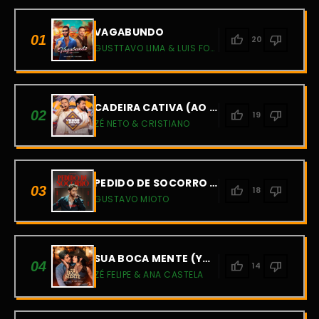
VAGABUNDO
01
thumb_up
thumb_down
20
GUSTTAVO LIMA & LUIS FONSI
CADEIRA CATIVA (AO VIVO)
02
thumb_up
thumb_down
19
ZÉ NETO & CRISTIANO
PEDIDO DE SOCORRO (AO VIVO)
03
thumb_up
thumb_down
18
GUSTAVO MIOTO
SUA BOCA MENTE (YOU'RE STILL THE ONE)
04
thumb_up
thumb_down
14
ZÉ FELIPE & ANA CASTELA