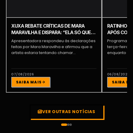
XUXA REBATE CRÍTICAS DE MARA
RATINHO É 
MARAVILHA E DISPARA: “ELA SÓ QUER
APÓS COME
APARECER”
PIQUILO D
Apresentadora respondeu às declarações
Programa do 
feitas por Mara Maravilha e afirmou que a
terça-feira (
artista estaria tentando chamar...
enquanto a d
participava...
07/08/2026
06/08/2026
SAIBA MAIS
SAIBA MA
VER OUTRAS NOTÍCIAS