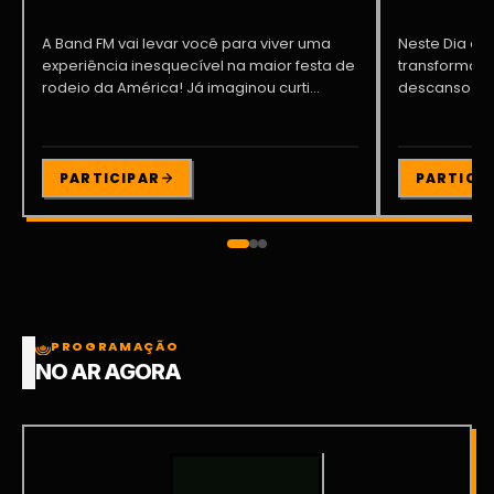
A Band FM vai levar você para viver uma
Neste Dia dos
experiência inesquecível na maior festa de
transformar o
rodeio da América! Já imaginou curti...
descanso me
Participe da ..
PARTICIPAR
PARTICI
PROGRAMAÇÃO
NO AR AGORA