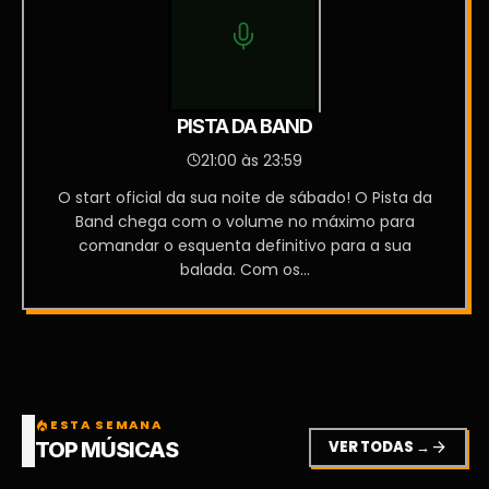
PISTA DA BAND
21:00 às 23:59
O start oficial da sua noite de sábado! O Pista da
Band chega com o volume no máximo para
comandar o esquenta definitivo para a sua
balada. Com os...
ESTA SEMANA
local_fire_department
VER TODAS →
arrow_forward
TOP MÚSICAS