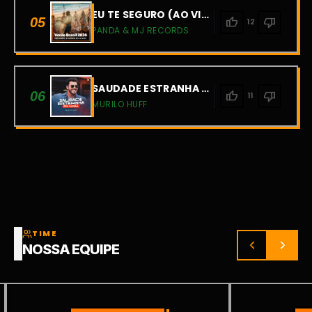
EU TE SEGURO (AO VIVO)
05
thumb_up
thumb_down
12
PANDA & MJ RECORDS
SAUDADE ESTRANHA - DU NADA (AO VIVO)
06
thumb_up
thumb_down
11
MURILO HUFF
TIME
NOSSA EQUIPE