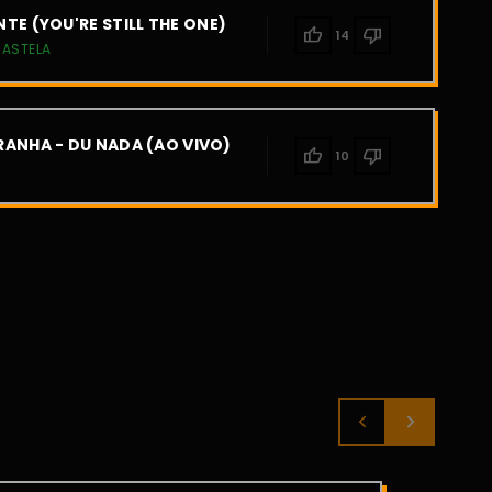
TE (YOU'RE STILL THE ONE)
thumb_up
thumb_down
14
CASTELA
ANHA - DU NADA (AO VIVO)
thumb_up
thumb_down
10