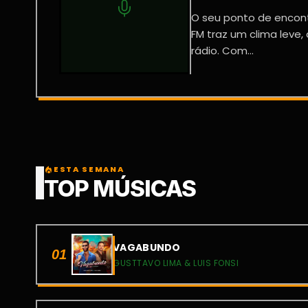
O seu ponto de encont
FM traz um clima leve,
rádio. Com...
ESTA SEMANA
local_fire_department
TOP MÚSICAS
VAGABUNDO
01
GUSTTAVO LIMA & LUIS FONSI