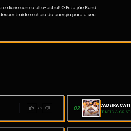
ro diário com o alto-astral! O Estação Band
 descontraído e cheio de energia para o seu
CADEIRA CATI
thumb_up
thumb_down
02
20
ZÉ NETO & CRIST