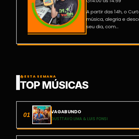
14:00 às 14:59
A partir das 14h, o Cu
música, alegria e des
seu dia, com...
ESTA SEMANA
local_fire_department
TOP MÚSICAS
VAGABUNDO
01
GUSTTAVO LIMA & LUIS FONSI