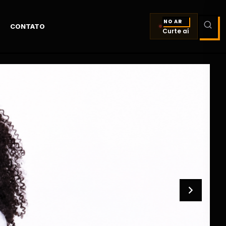
NO AR
CONTATO
Curte aí