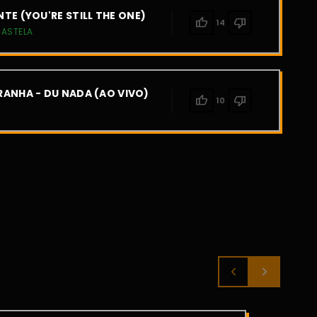
TE (YOU'RE STILL THE ONE)
thumb_up
thumb_down
14
CASTELA
ANHA - DU NADA (AO VIVO)
thumb_up
thumb_down
10