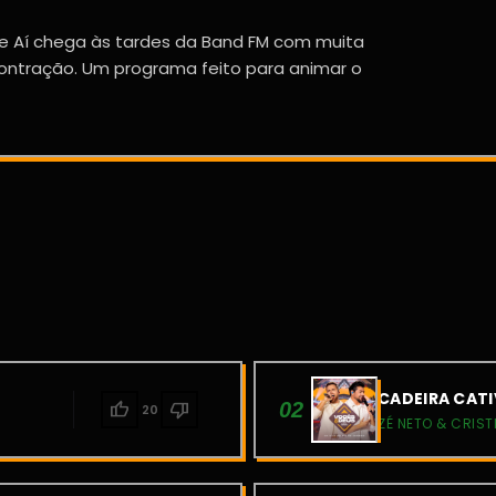
rte Aí chega às tardes da Band FM com muita
contração. Um programa feito para animar o
CADEIRA CATI
thumb_up
thumb_down
02
20
ZÉ NETO & CRIST