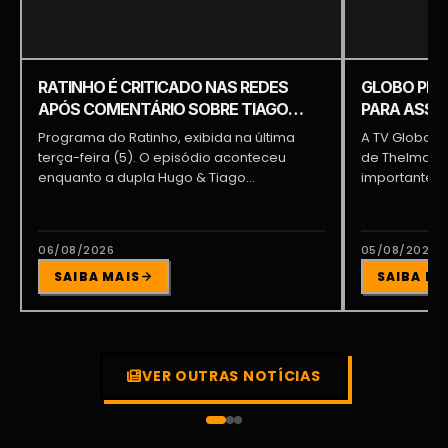
RATINHO É CRITICADO NAS REDES
GLOBO PRE
APÓS COMENTÁRIO SOBRE TIAGO
PARA ASSUM
PIQUILO DURANTE PROGRAMA
BRAGA E PA
Programa do Ratinho, exibida na última
A TV Globo e
terça-feira (5). O episódio aconteceu
de Thelma As
enquanto a dupla Hugo & Tiago
importante pa
participava...
06/08/2026
05/08/2026
SAIBA MAIS
SAIBA MA
VER OUTRAS NOTÍCIAS