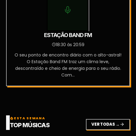
ESTAÇÃO BAND FM
18:30 às 20:59
O seu ponto de encontro diário com o alto-astral!
O Estação Band FM traz um clima leve,
descontraído e cheio de energia para o seu rádio.
Com...
ESTA SEMANA
local_fire_department
VER TODAS →
arrow_forward
TOP MÚSICAS