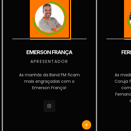
EMERSON FRANÇA
FER
APRESENTADOR
As manhãs da Band FM ficam
As mad
mais engraçadas com o
Coruja 
Emerson França!
com
Fernan