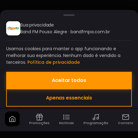
Sua privacidade
Band FM Pouso Alegre · bandfmpa.com.br
Usamos cookies para manter o app funcionando e
melhorar sua experiência. Nenhum dado é vendido a
terceiros.
Política de privacidade
Aceitar todos
BAND FM POUSO ALEGRE
Apenas essenciais
A SUA RÁDIO DO SEU JEITO!
Promoções
Notícias
Programação
Contato