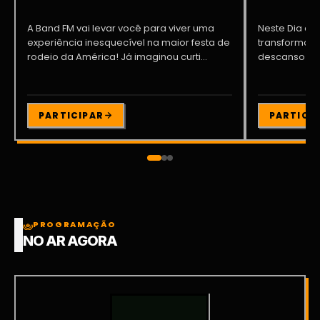
A Band FM vai levar você para viver uma
Neste Dia dos
experiência inesquecível na maior festa de
transformar o
rodeio da América! Já imaginou curti...
descanso me
Participe da ..
PARTICIPAR
PARTICI
PROGRAMAÇÃO
NO AR AGORA