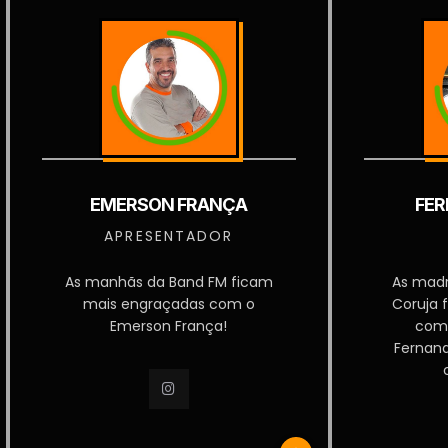
EMERSON FRANÇA
FER
APRESENTADOR
As manhãs da Band FM ficam
As mad
mais engraçadas com o
Coruja 
Emerson França!
com
Fernan