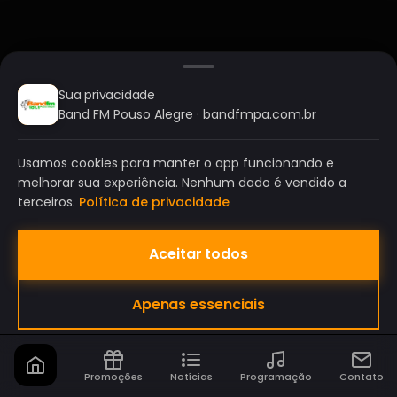
Sua privacidade
Band FM Pouso Alegre · bandfmpa.com.br
Usamos cookies para manter o app funcionando e
melhorar sua experiência. Nenhum dado é vendido a
terceiros.
Política de privacidade
Aceitar todos
BAND FM POUSO ALEGRE
Apenas essenciais
A SUA RÁDIO DO SEU JEITO!
Promoções
Notícias
Programação
Contato