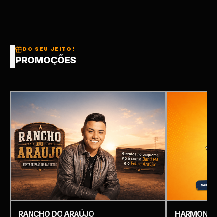
DO SEU JEITO!
PROMOÇÕES
RANCHO DO ARAÚJO
HARMONIZ