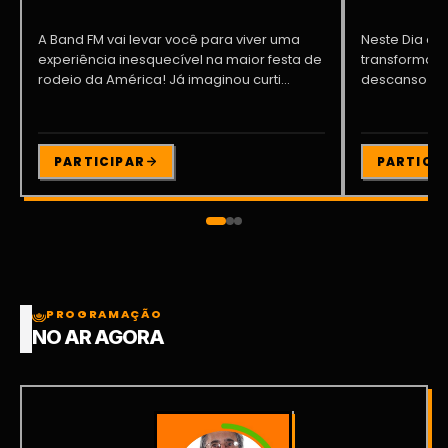
A Band FM vai levar você para viver uma
Neste Dia dos
experiência inesquecível na maior festa de
transformar o
rodeio da América! Já imaginou curti...
descanso me
Participe da ..
PARTICIPAR
PARTICI
PROGRAMAÇÃO
NO AR AGORA