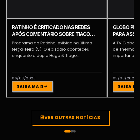
RATINHO É CRITICADO NAS REDES
GLOBO PRE
APÓS COMENTÁRIO SOBRE TIAGO
PARA ASSUM
PIQUILO DURANTE PROGRAMA
BRAGA E PA
Programa do Ratinho, exibida na última
A TV Globo e
terça-feira (5). O episódio aconteceu
de Thelma As
enquanto a dupla Hugo & Tiago
importante pa
participava...
06/08/2026
05/08/2026
SAIBA MAIS
SAIBA MA
VER OUTRAS NOTÍCIAS