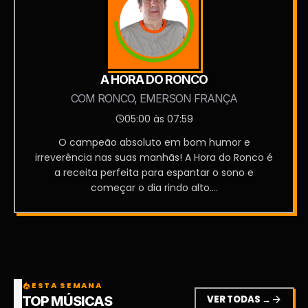
A HORA DO RONCO
COM RONCO, EMERSON FRANÇA
05:00 às 07:59
O campeão absoluto em bom humor e
irreverência nas suas manhãs! A Hora do Ronco é
a receita perfeita para espantar o sono e
começar o dia rindo alto....
ESTA SEMANA
local_fire_department
VER TODAS →
arrow_forward
TOP MÚSICAS