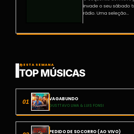
invade o seu sábado t
rádio. Uma seleção...
ESTA SEMANA
local_fire_department
TOP MÚSICAS
VAGABUNDO
01
GUSTTAVO LIMA & LUIS FONSI
PEDIDO DE SOCORRO (AO VIVO)