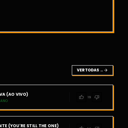
VER TODAS →
arrow_forward
VA (AO VIVO)
thumb_up
thumb_down
19
IANO
TE (YOU'RE STILL THE ONE)