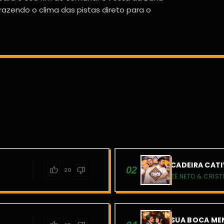
razendo o clima das pistas direto para o
CADEIRA CATI
thumb_up
thumb_down
02
20
ZÉ NETO & CRIST
SUA BOCA MEN