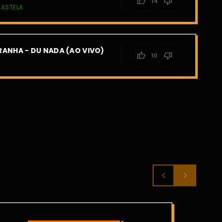
thumb_up
thumb_down
14
CASTELA
ANHA - DU NADA (AO VIVO)
thumb_up
thumb_down
10