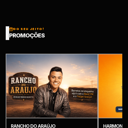
DO SEU JEITO!
PROMOÇÕES
RANCHO DO ARAÚJO
HARMONIZ