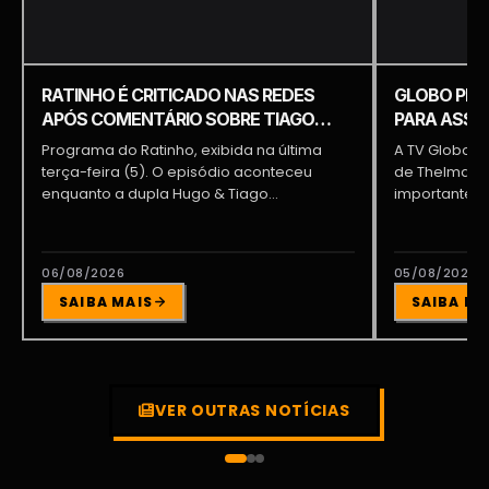
RATINHO É CRITICADO NAS REDES
GLOBO PRE
APÓS COMENTÁRIO SOBRE TIAGO
PARA ASSUM
PIQUILO DURANTE PROGRAMA
BRAGA E PA
Programa do Ratinho, exibida na última
A TV Globo e
terça-feira (5). O episódio aconteceu
de Thelma As
enquanto a dupla Hugo & Tiago
importante pa
participava...
06/08/2026
05/08/2026
SAIBA MAIS
SAIBA MA
VER OUTRAS NOTÍCIAS