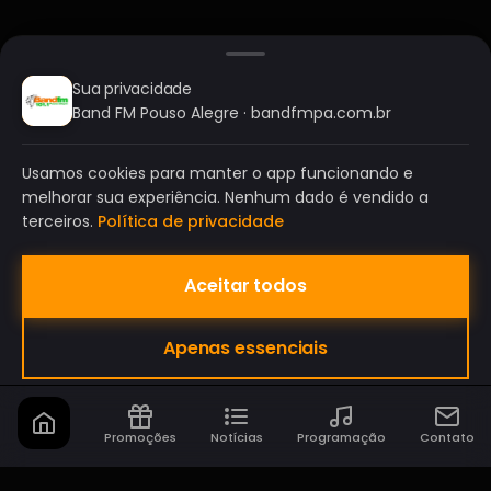
Sua privacidade
Band FM Pouso Alegre · bandfmpa.com.br
Usamos cookies para manter o app funcionando e
melhorar sua experiência. Nenhum dado é vendido a
terceiros.
Política de privacidade
Aceitar todos
BAND FM POUSO ALEGRE
Apenas essenciais
A SUA RÁDIO DO SEU JEITO!
Promoções
Notícias
Programação
Contato