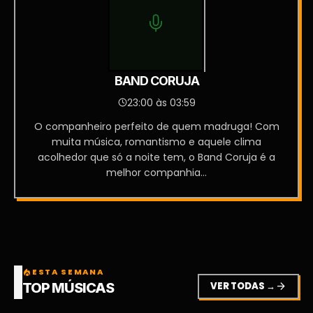
BAND CORUJA
23:00 às 03:59
O companheiro perfeito de quem madruga! Com
muita música, romantismo e aquele clima
acolhedor que só a noite tem, o Band Coruja é a
melhor companhia...
ESTA SEMANA
local_fire_department
VER TODAS →
arrow_forward
TOP MÚSICAS