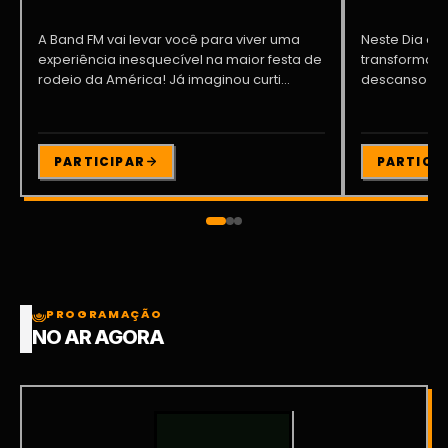
A Band FM vai levar você para viver uma
Neste Dia dos
experiência inesquecível na maior festa de
transformar o
rodeio da América! Já imaginou curti...
descanso me
Participe da ..
PARTICIPAR
PARTICI
PROGRAMAÇÃO
NO AR AGORA