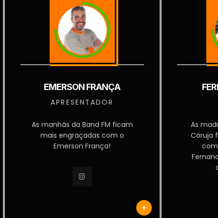
EMERSON FRANÇA
FER
APRESENTADOR
As manhãs da Band FM ficam
As mad
mais engraçadas com o
Coruja 
Emerson França!
com
Fernan