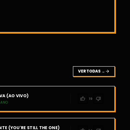
VER TODAS →
arrow_forward
VA (AO VIVO)
thumb_up
thumb_down
19
IANO
TE (YOU'RE STILL THE ONE)