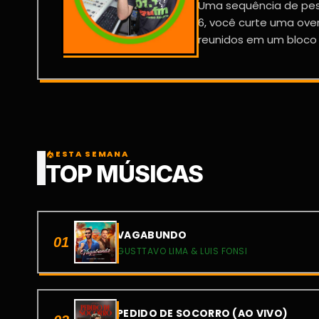
Uma sequência de pes
6, você curte uma ov
reunidos em um bloco e
ESTA SEMANA
local_fire_department
TOP MÚSICAS
VAGABUNDO
01
GUSTTAVO LIMA & LUIS FONSI
PEDIDO DE SOCORRO (AO VIVO)