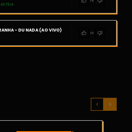
thumb_up
thumb_down
14
CASTELA
ANHA - DU NADA (AO VIVO)
thumb_up
thumb_down
10