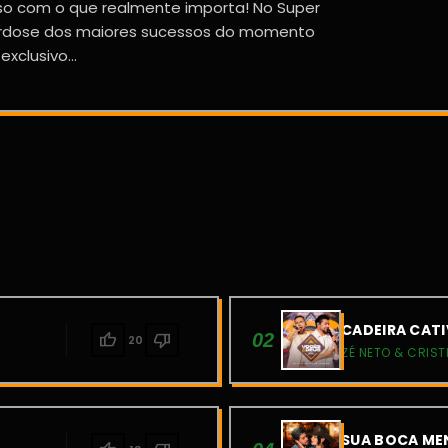
o com o que realmente importa! No Super
erdose dos maiores sucessos do momento
xclusivo...
CADEIRA CATI
thumb_up
thumb_down
02
20
ZÉ NETO & CRIST
SUA BOCA MEN