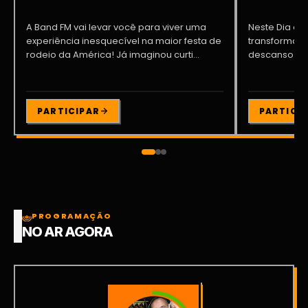
A Band FM vai levar você para viver uma
Neste Dia dos
experiência inesquecível na maior festa de
transformar o
rodeio da América! Já imaginou curti...
descanso me
Participe da ..
PARTICIPAR
PARTICI
PROGRAMAÇÃO
NO AR AGORA