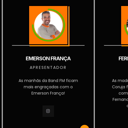
EMERSON FRANÇA
FER
APRESENTADOR
As manhãs da Band FM ficam
As mad
mais engraçadas com o
Coruja 
Emerson França!
com
Fernan