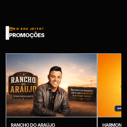
DO SEU JEITO!
PROMOÇÕES
RANCHO DO ARAÚJO
HARMONIZ