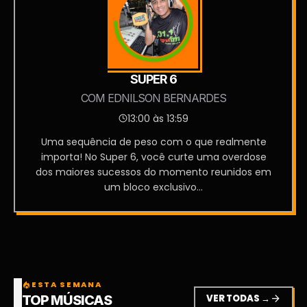
SUPER 6
COM EDNILSON BERNARDES
13:00 às 13:59
Uma sequência de peso com o que realmente
importa! No Super 6, você curte uma overdose
dos maiores sucessos do momento reunidos em
um bloco exclusivo...
ESTA SEMANA
local_fire_department
VER TODAS →
arrow_forward
TOP MÚSICAS