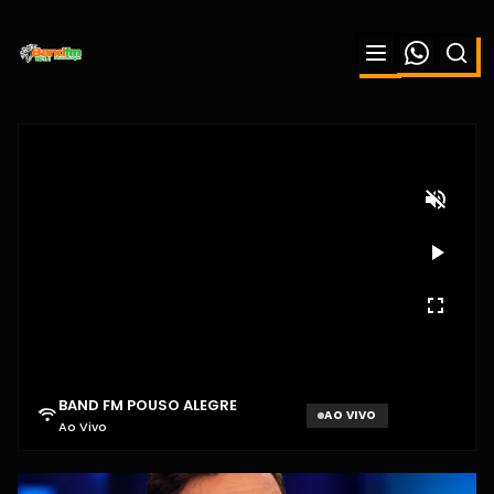
RATINHO É CRITICADO NAS REDES
APÓS COMENTÁRIO SOBRE TIAGO
BAND FM POUSO ALEGRE
PIQUILO DURANTE PROGRAMA
AO VIVO
Ao Vivo
Aguardando sinal...