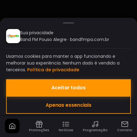
Sua privacidade
Band FM Pouso Alegre · bandfmpa.com.br
Usamos cookies para manter o app funcionando e
melhorar sua experiência. Nenhum dado é vendido a
terceiros.
Política de privacidade
Aceitar todos
BAND FM POUSO ALEGRE
Apenas essenciais
A SUA RÁDIO DO SEU JEITO!
Promoções
Notícias
Programação
Contato