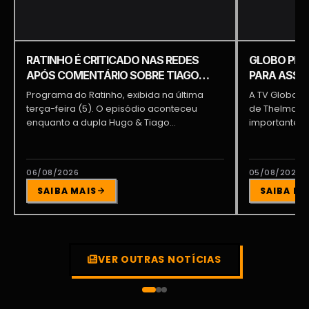
RATINHO É CRITICADO NAS REDES
GLOBO PRE
APÓS COMENTÁRIO SOBRE TIAGO
PARA ASSUM
PIQUILO DURANTE PROGRAMA
BRAGA E PA
Programa do Ratinho, exibida na última
A TV Globo e
terça-feira (5). O episódio aconteceu
de Thelma As
enquanto a dupla Hugo & Tiago
importante pa
participava...
06/08/2026
05/08/2026
SAIBA MAIS
SAIBA MA
VER OUTRAS NOTÍCIAS