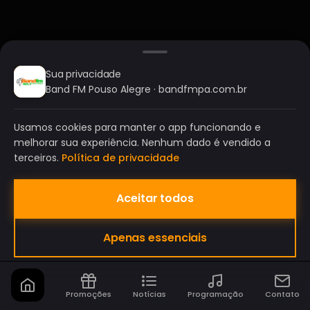
Sua privacidade
Band FM Pouso Alegre · bandfmpa.com.br
Usamos cookies para manter o app funcionando e
melhorar sua experiência. Nenhum dado é vendido a
terceiros.
Política de privacidade
Aceitar todos
BAND FM POUSO ALEGRE
Apenas essenciais
A SUA RÁDIO DO SEU JEITO!
Promoções
Notícias
Programação
Contato