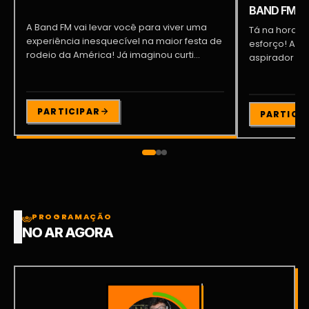
BAND FM!
A Band FM vai levar você para viver uma
Tá na hora d
experiência inesquecível na maior festa de
esforço! A Ba
rodeio da América! Já imaginou curti...
PARTICIPAR
PARTICI
PROGRAMAÇÃO
NO AR AGORA