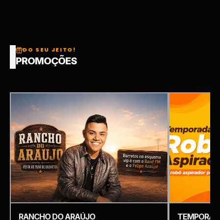
DO SEU JEITO!
PROMOÇÕES
RANCHO DO ARAÚJO
TEMPORADA