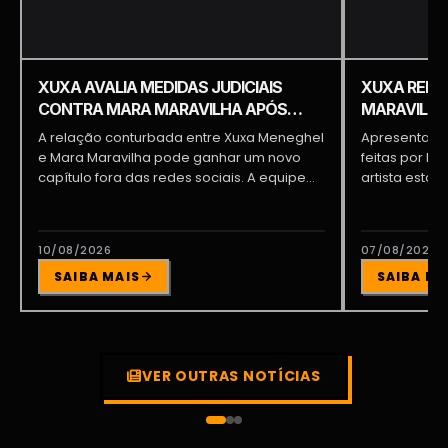
XUXA AVALIA MEDIDAS JUDICIAIS
XUXA REBA
CONTRA MARA MARAVILHA APÓS
MARAVILHA 
SEQUÊNCIA DE DECLARAÇÕES
APARECER”
A relação conturbada entre Xuxa Meneghel
Apresentado
e Mara Maravilha pode ganhar um novo
feitas por Ma
capítulo fora das redes sociais. A equipe...
artista estar
10/08/2026
07/08/2026
SAIBA MAIS
SAIBA MA
VER OUTRAS NOTÍCIAS