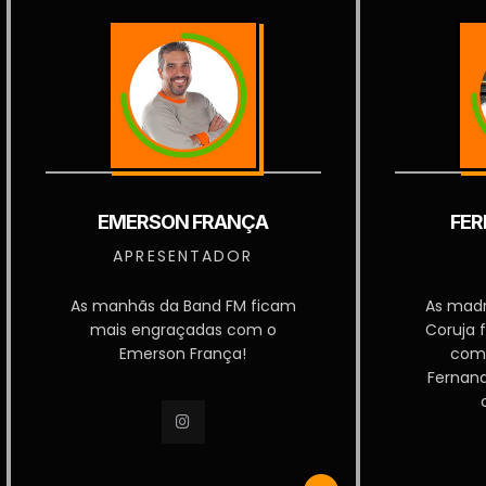
EMERSON FRANÇA
FER
APRESENTADOR
As manhãs da Band FM ficam
As mad
mais engraçadas com o
Coruja 
Emerson França!
com
Fernan