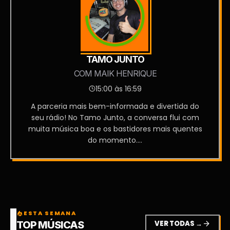
TAMO JUNTO
COM MAIK HENRIQUE
15:00 às 16:59
A parceria mais bem-informada e divertida do
seu rádio! No Tamo Junto, a conversa flui com
muita música boa e os bastidores mais quentes
do momento....
ESTA SEMANA
local_fire_department
VER TODAS →
arrow_forward
TOP MÚSICAS