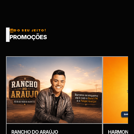
DO SEU JEITO!
PROMOÇÕES
RANCHO DO ARAÚJO
HARMONIZ