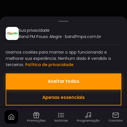
Sua privacidade
Band FM Pouso Alegre · bandfmpa.com.br
Usamos cookies para manter o app funcionando e
melhorar sua experiência. Nenhum dado é vendido a
terceiros.
Política de privacidade
Aceitar todos
BAND FM POUSO ALEGRE
Apenas essenciais
A SUA RÁDIO DO SEU JEITO!
Promoções
Notícias
Programação
Contato