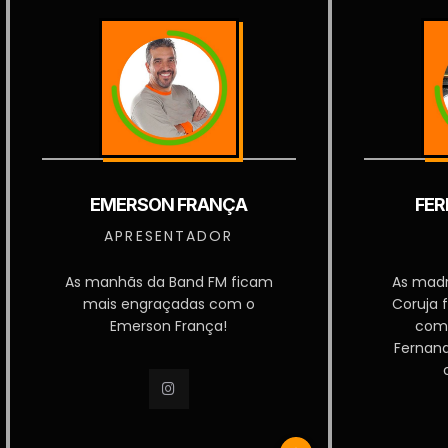
EMERSON FRANÇA
FER
APRESENTADOR
As manhãs da Band FM ficam
As mad
mais engraçadas com o
Coruja 
Emerson França!
com
Fernan