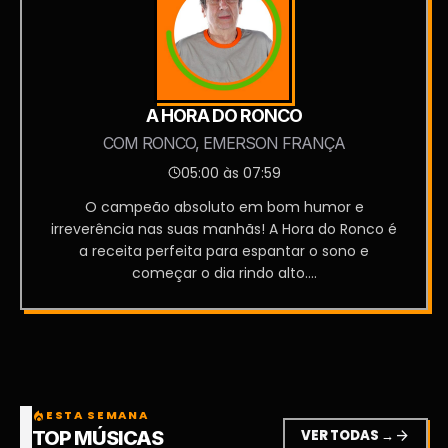
A HORA DO RONCO
COM RONCO, EMERSON FRANÇA
05:00 às 07:59
O campeão absoluto em bom humor e
irreverência nas suas manhãs! A Hora do Ronco é
a receita perfeita para espantar o sono e
começar o dia rindo alto....
ESTA SEMANA
local_fire_department
VER TODAS →
arrow_forward
TOP MÚSICAS