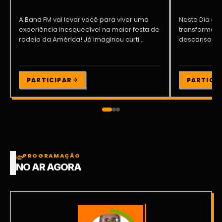
A Band FM vai levar você para viver uma
Neste Dia dos
experiência inesquecível na maior festa de
transformar o
rodeio da América! Já imaginou curti...
descanso me
Participe da ..
PARTICIPAR
PARTICI
PROGRAMAÇÃO
NO AR AGORA