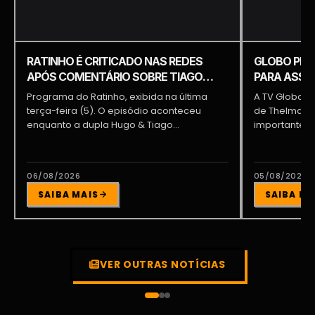
RATINHO É CRITICADO NAS REDES
GLOBO PRE
APÓS COMENTÁRIO SOBRE TIAGO
PARA ASSUM
PIQUILO DURANTE PROGRAMA
BRAGA E PA
Programa do Ratinho, exibida na última
A TV Globo e
terça-feira (5). O episódio aconteceu
de Thelma As
enquanto a dupla Hugo & Tiago
importante pa
participava...
06/08/2026
05/08/2026
SAIBA MAIS
SAIBA MA
VER OUTRAS NOTÍCIAS