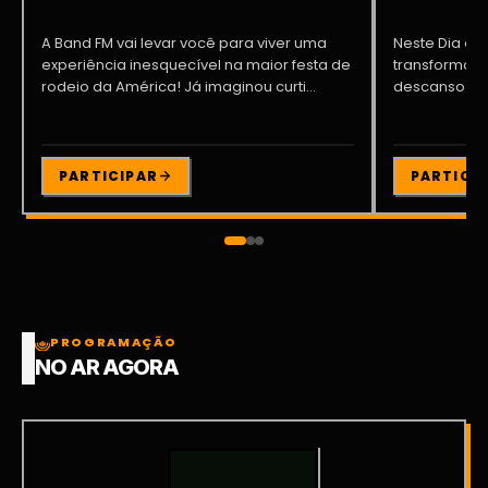
A Band FM vai levar você para viver uma
Neste Dia dos
experiência inesquecível na maior festa de
transformar o
rodeio da América! Já imaginou curti...
descanso me
Participe da ..
PARTICIPAR
PARTICI
PROGRAMAÇÃO
NO AR AGORA