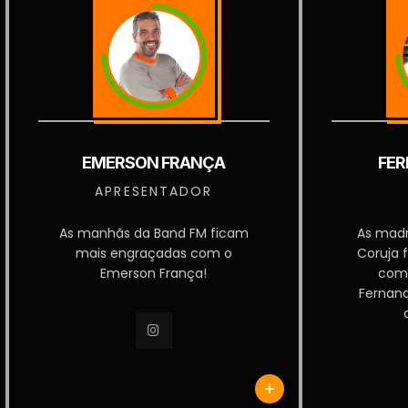
EMERSON FRANÇA
FER
APRESENTADOR
As manhãs da Band FM ficam
As mad
mais engraçadas com o
Coruja 
Emerson França!
com
Fernan