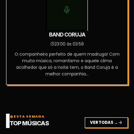
BAND CORUJA
23:00 às 03:59
O companheiro perfeito de quem madruga! Com
muita música, romantismo e aquele clima
acolhedor que só a noite tem, o Band Coruja é a
melhor companhia...
ESTA SEMANA
local_fire_department
VER TODAS →
arrow_forward
TOP MÚSICAS