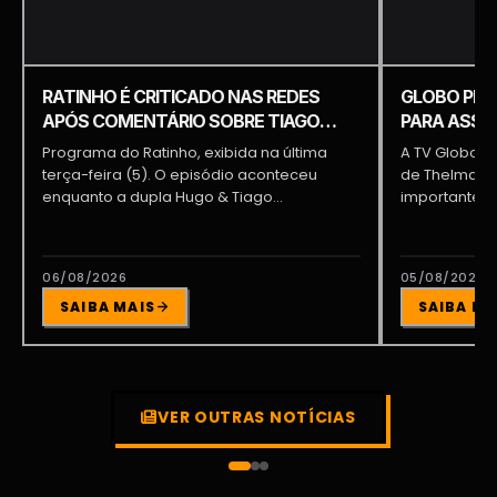
RATINHO É CRITICADO NAS REDES
GLOBO PRE
APÓS COMENTÁRIO SOBRE TIAGO
PARA ASSUM
PIQUILO DURANTE PROGRAMA
BRAGA E PA
Programa do Ratinho, exibida na última
A TV Globo e
terça-feira (5). O episódio aconteceu
de Thelma As
enquanto a dupla Hugo & Tiago
importante pa
participava...
06/08/2026
05/08/2026
SAIBA MAIS
SAIBA MA
VER OUTRAS NOTÍCIAS