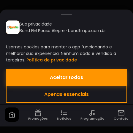
Sua privacidade
Band FM Pouso Alegre · bandfmpa.com.br
Usamos cookies para manter o app funcionando e
melhorar sua experiência. Nenhum dado é vendido a
terceiros.
Política de privacidade
Aceitar todos
BAND FM POUSO ALEGRE
Apenas essenciais
A SUA RÁDIO DO SEU JEITO!
Promoções
Notícias
Programação
Contato