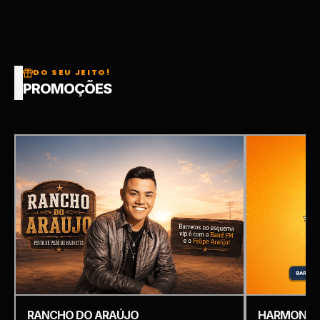
DO SEU JEITO!
PROMOÇÕES
RANCHO DO ARAÚJO
HARMONIZ