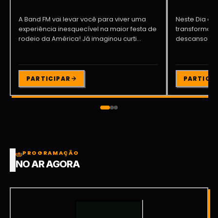
A Band FM vai levar você para viver uma
Neste Dia dos
experiência inesquecível na maior festa de
transformar o
rodeio da América! Já imaginou curti...
descanso me
Participe da ..
PARTICIPAR
PARTICI
PROGRAMAÇÃO
NO AR AGORA