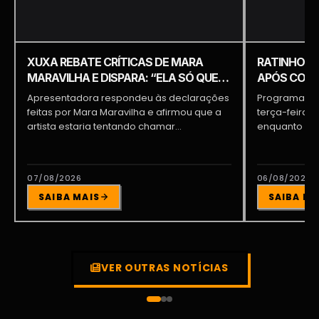
XUXA REBATE CRÍTICAS DE MARA
RATINHO É 
MARAVILHA E DISPARA: “ELA SÓ QUER
APÓS COME
APARECER”
PIQUILO D
Apresentadora respondeu às declarações
Programa do 
feitas por Mara Maravilha e afirmou que a
terça-feira (
artista estaria tentando chamar...
enquanto a d
participava...
07/08/2026
06/08/2026
SAIBA MAIS
SAIBA MA
VER OUTRAS NOTÍCIAS