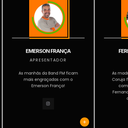
EMERSON FRANÇA
FER
APRESENTADOR
As manhãs da Band FM ficam
As mad
mais engraçadas com o
Coruja 
Emerson França!
com
Fernan