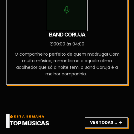
BAND CORUJA
00:00 às 04:00
O companheiro perfeito de quem madruga! Com
muita música, romantismo e aquele clima
acolhedor que só a noite tem, o Band Coruja é a
melhor companhia...
ESTA SEMANA
local_fire_department
VER TODAS →
arrow_forward
TOP MÚSICAS