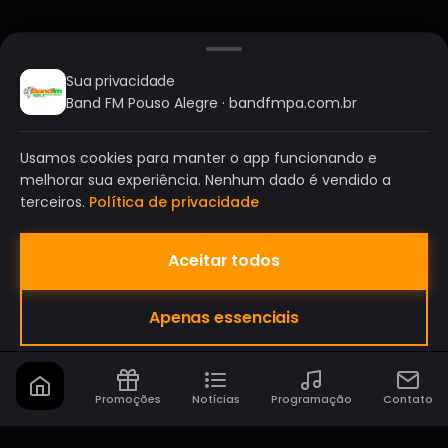
Sua privacidade
Band FM Pouso Alegre · bandfmpa.com.br
Usamos cookies para manter o app funcionando e
melhorar sua experiência. Nenhum dado é vendido a
terceiros.
Política de privacidade
Aceitar todos
BAND FM POUSO ALEGRE
Apenas essenciais
A SUA RÁDIO DO SEU JEITO!
Promoções
Notícias
Programação
Contato