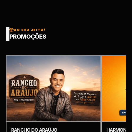
DO SEU JEITO!
PROMOÇÕES
RANCHO DO ARAÚJO
HARMONIZ